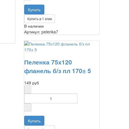
Купить в 1 клик
В наличии
Артикул: pelenka7
Пеленка 75х120
фланель б/з пл 170± 5
149 руб