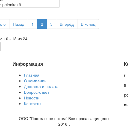
: pelenka19
ало
Назад
1
2
3
Вперёд
В конец
о 10 - 18 из 24
Информация
К
Главная
г
О компании
8
Доставка и оплата
Вопрос-ответ
po
Новости
Контакты
пн
ООО "Постельное оптом" Все права защищены
2016г.