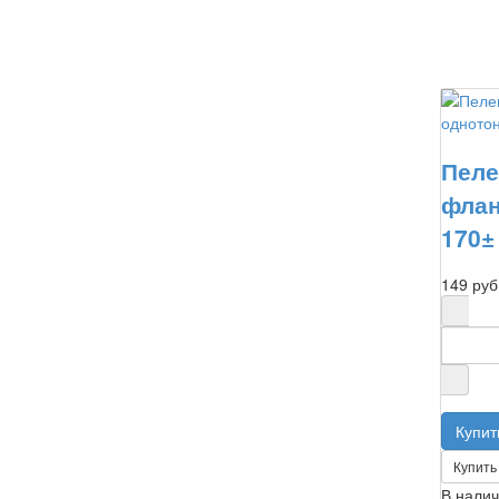
Пеле
флан
170±
149 руб
Купить 
В нали