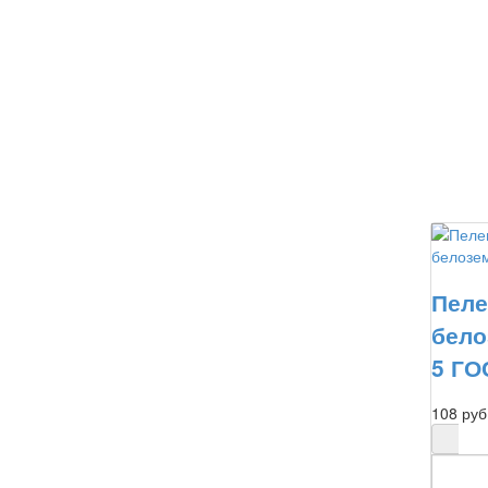
Пеле
бело
5 ГО
108 руб