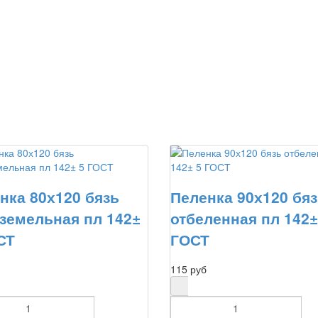
нка 80х120 бязь
Пеленка 90х120 бя
земельная пл 142±
отбеленная пл 142±
СТ
ГОСТ
115 руб