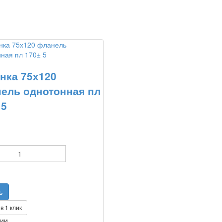
нка 75х120
ель однотонная пл
 5
в 1 клик
чии