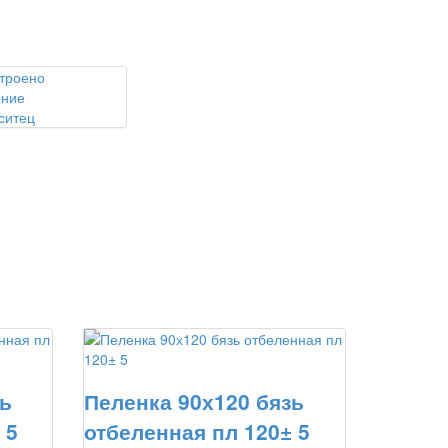
ситец
зь
Пеленка 90х120 бязь
 5
отбеленная пл 120± 5