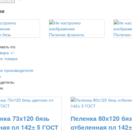
ки
 бязь
Пеленки фланель
Пеленки 
вать по:
вара +/-
е товара
е производителя
к
дитель:
ик
нка 73х120 бязь
Пеленка 80х120 бя
ная пл 142± 5 ГОСТ
отбеленная пл 142±