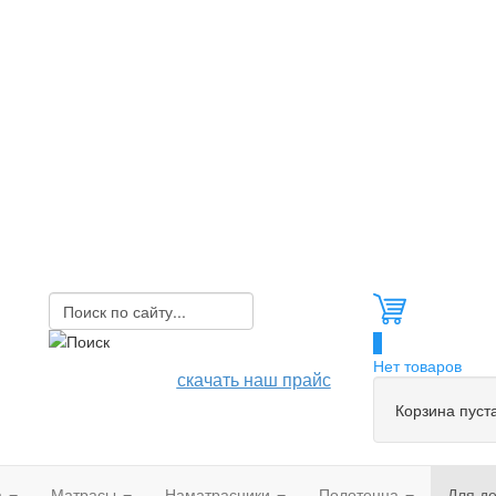
0
Нет товаров
скачать наш прайс
Корзина пуст
а
Матрасы
Наматрасники
Полотенца
Для д