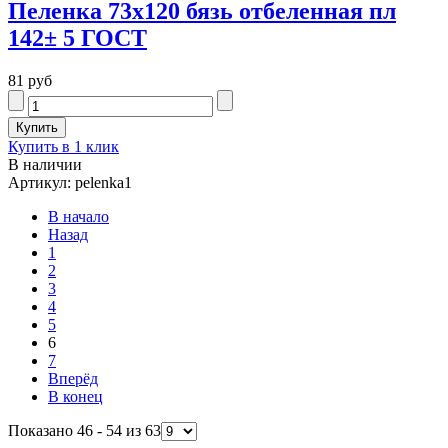
Пеленка 73х120 бязь отбеленная пл
142± 5 ГОСТ
81 руб
Купить в 1 клик
В наличии
Артикул: pelenka1
В начало
Назад
1
2
3
4
5
6
7
Вперёд
В конец
Показано 46 - 54 из 63