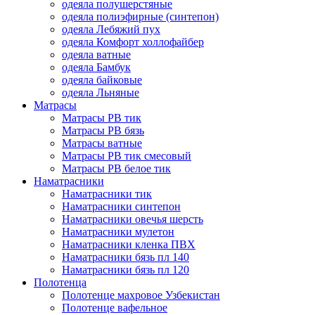
одеяла полушерстяные
одеяла полиэфирные (синтепон)
одеяла Лебяжий пух
одеяла Комфорт холлофайбер
одеяла ватные
одеяла Бамбук
одеяла байковые
одеяла Льняные
Матрасы
Матрасы РВ тик
Матрасы РВ бязь
Матрасы ватные
Матрасы РВ тик смесовый
Матрасы РВ белое тик
Наматрасники
Наматрасники тик
Наматрасники синтепон
Наматрасники овечья шерсть
Наматрасники мулетон
Наматрасники кленка ПВХ
Наматрасники бязь пл 140
Наматрасники бязь пл 120
Полотенца
Полотенце махровое Узбекистан
Полотенце вафельное