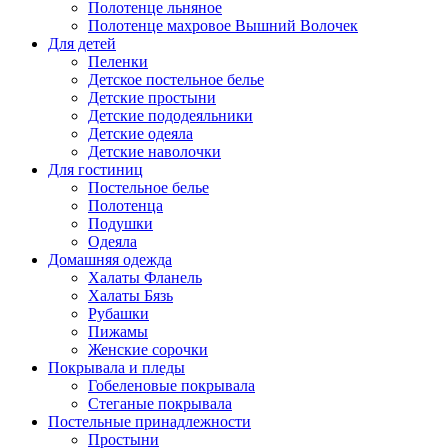
Полотенце льняное
Полотенце махровое Вышний Волочек
Для детей
Пеленки
Детское постельное белье
Детские простыни
Детские пододеяльники
Детские одеяла
Детские наволочки
Для гостиниц
Постельное белье
Полотенца
Подушки
Одеяла
Домашняя одежда
Халаты Фланель
Халаты Бязь
Рубашки
Пижамы
Женские сорочки
Покрывала и пледы
Гобеленовые покрывала
Стеганые покрывала
Постельные принадлежности
Простыни