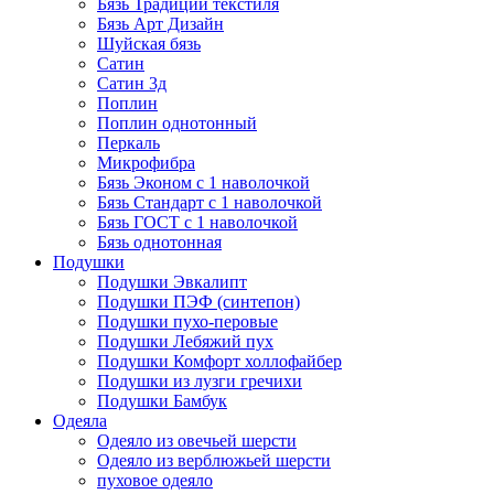
Бязь Традиции текстиля
Бязь Арт Дизайн
Шуйская бязь
Сатин
Сатин 3д
Поплин
Поплин однотонный
Перкаль
Микрофибра
Бязь Эконом с 1 наволочкой
Бязь Стандарт с 1 наволочкой
Бязь ГОСТ с 1 наволочкой
Бязь однотонная
Подушки
Подушки Эвкалипт
Подушки ПЭФ (синтепон)
Подушки пухо-перовые
Подушки Лебяжий пух
Подушки Комфорт холлофайбер
Подушки из лузги гречихи
Подушки Бамбук
Одеяла
Одеяло из овечьей шерсти
Одеяло из верблюжьей шерсти
пуховое одеяло