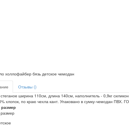
ание
Отзывы ()
стеганое ширина 110см, длина 140см, наполнитель - 0,9кг силико
0% хлопок, по краю чехла кант. Упаковано в сумку-чемодан ПВХ. Г
 размер
 размер
етское