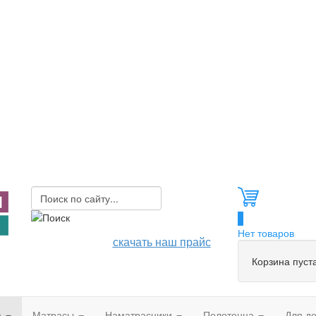
0
Нет товаров
скачать наш прайс
Корзина пуст
а
Матрасы
Наматрасники
Полотенца
Для д