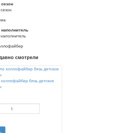
 сезон
 сезон
има
 наполнитель
 наполнитель
оллофайбер
давно смотрели
 холлофайбер бязь детское
н