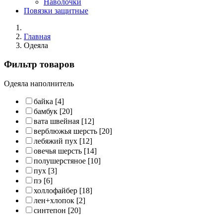
Наволочки
Повязки защитные
Главная
Одеяла
Фильтр товаров
Одеяла наполнитель
байка
[4]
бамбук
[20]
вата швейная
[12]
верблюжья шерсть
[20]
лебяжий пух
[12]
овечья шерсть
[14]
полушерстяное
[10]
пух
[3]
пэ
[6]
холлофайбер
[18]
лен+хлопок
[2]
синтепон
[20]