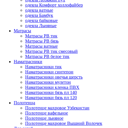
одеяла Комфорт холлофайбер
одеяла ватные
одеяла Бамбук
одеяла байковые
одеяла Льняные
Матрасы
Матрасы РВ тик
Матрасы РВ бязь
Матрасы ватные
Матрасы РВ тик смесовый
Матрасы РВ белое тик
Наматрасники
Наматрасники тик
Наматрасники синтепон
Наматрасники овечья шерсть
Наматрасники мулетон
Наматрасники кленка ПВХ
Наматрасники бязь пл 140
Наматрасники бязь пл 120
Полотенца
Полотенце махровое Узбекистан
Полотенце вафельное
Полотенце льняное
Полотенце махровое Вышний Волочек