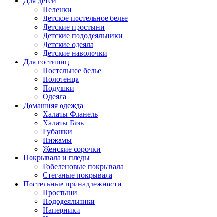
Для детей
Пеленки
Детское постельное белье
Детские простыни
Детские пододеяльники
Детские одеяла
Детские наволочки
Для гостиниц
Постельное белье
Полотенца
Подушки
Одеяла
Домашняя одежда
Халаты Фланель
Халаты Бязь
Рубашки
Пижамы
Женские сорочки
Покрывала и пледы
Гобеленовые покрывала
Стеганые покрывала
Постельные принадлежности
Простыни
Пододеяльники
Наперники