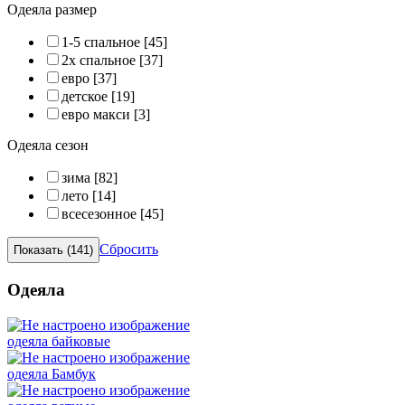
Одеяла размер
1-5 спальное
[45]
2х спальное
[37]
евро
[37]
детское
[19]
евро макси
[3]
Одеяла сезон
зима
[82]
лето
[14]
всесезонное
[45]
Сбросить
Одеяла
одеяла байковые
одеяла Бамбук