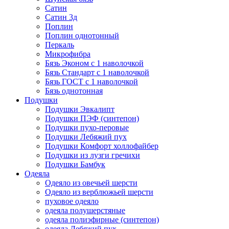
Сатин
Сатин 3д
Поплин
Поплин однотонный
Перкаль
Микрофибра
Бязь Эконом с 1 наволочкой
Бязь Стандарт с 1 наволочкой
Бязь ГОСТ с 1 наволочкой
Бязь однотонная
Подушки
Подушки Эвкалипт
Подушки ПЭФ (синтепон)
Подушки пухо-перовые
Подушки Лебяжий пух
Подушки Комфорт холлофайбер
Подушки из лузги гречихи
Подушки Бамбук
Одеяла
Одеяло из овечьей шерсти
Одеяло из верблюжьей шерсти
пуховое одеяло
одеяла полушерстяные
одеяла полиэфирные (синтепон)
одеяла Лебяжий пух