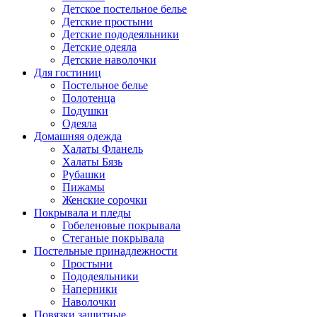
Детское постельное белье
Детские простыни
Детские пододеяльники
Детские одеяла
Детские наволочки
Для гостиниц
Постельное белье
Полотенца
Подушки
Одеяла
Домашняя одежда
Халаты Фланель
Халаты Бязь
Рубашки
Пижамы
Женские сорочки
Покрывала и пледы
Гобеленовые покрывала
Стеганые покрывала
Постельные принадлежности
Простыни
Пододеяльники
Наперники
Наволочки
Повязки защитные