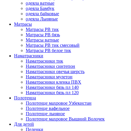
одеяла ватные
одеяла Бамбук
одеяла байковые
одеяла Льняные
Матрасы
Матрасы РВ тик
Матрасы РВ бязь
Матрасы ватные
Матрасы РВ тик смесовый
Матрасы РВ белое тик
Наматрасники
Наматрасники тик
Наматрасники синтепон
Наматрасники овечья шерсть
Наматрасники мулетон
Наматрасники кленка ПВХ
Наматрасники бязь пл 140
Наматрасники бязь пл 120
Полотенца
Полотенце махровое Узбекистан
Полотенце вафельное
Полотенце льняное
Полотенце махровое Вышний Волочек
Для детей
Пеленки