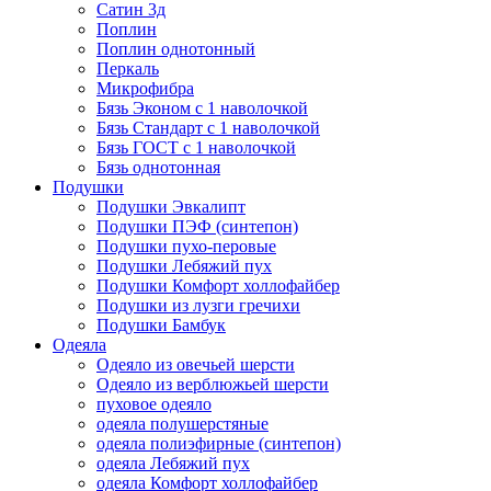
Сатин 3д
Поплин
Поплин однотонный
Перкаль
Микрофибра
Бязь Эконом с 1 наволочкой
Бязь Стандарт с 1 наволочкой
Бязь ГОСТ с 1 наволочкой
Бязь однотонная
Подушки
Подушки Эвкалипт
Подушки ПЭФ (синтепон)
Подушки пухо-перовые
Подушки Лебяжий пух
Подушки Комфорт холлофайбер
Подушки из лузги гречихи
Подушки Бамбук
Одеяла
Одеяло из овечьей шерсти
Одеяло из верблюжьей шерсти
пуховое одеяло
одеяла полушерстяные
одеяла полиэфирные (синтепон)
одеяла Лебяжий пух
одеяла Комфорт холлофайбер