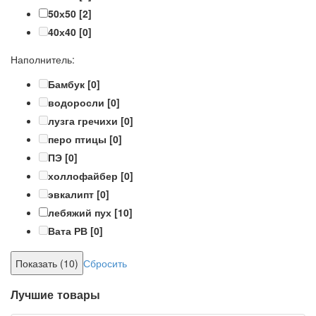
50х50
[2]
40х40
[0]
Наполнитель:
Бамбук
[0]
водоросли
[0]
лузга гречихи
[0]
перо птицы
[0]
ПЭ
[0]
холлофайбер
[0]
эвкалипт
[0]
лебяжий пух
[10]
Вата РВ
[0]
Сбросить
Лучшие товары