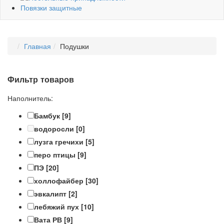
Повязки защитные
Главная
Подушки
Фильтр товаров
Наполнитель:
Бамбук
[9]
водоросли
[0]
лузга гречихи
[5]
перо птицы
[9]
ПЭ
[20]
холлофайбер
[30]
эвкалипт
[2]
лебяжий пух
[10]
Вата РВ
[9]