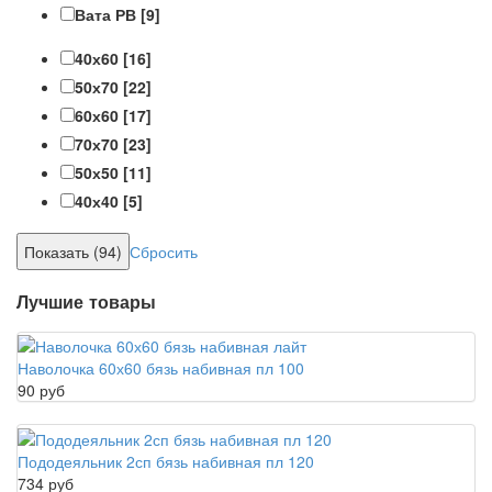
Вата РВ
[9]
40х60
[16]
50х70
[22]
60х60
[17]
70х70
[23]
50х50
[11]
40х40
[5]
Сбросить
Лучшие товары
Наволочка 60х60 бязь набивная пл 100
90 руб
Пододеяльник 2сп бязь набивная пл 120
734 руб