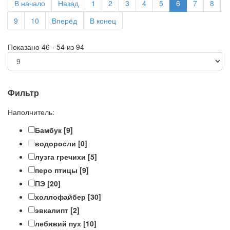
В начало
Назад
1
2
3
4
5
6
7
8
9
10
Вперёд
В конец
Показано 46 - 54 из 94
Фильтр
Наполнитель:
Бамбук
[9]
водоросли
[0]
лузга гречихи
[5]
перо птицы
[9]
ПЭ
[20]
холлофайбер
[30]
эвкалипт
[2]
лебяжий пух
[10]