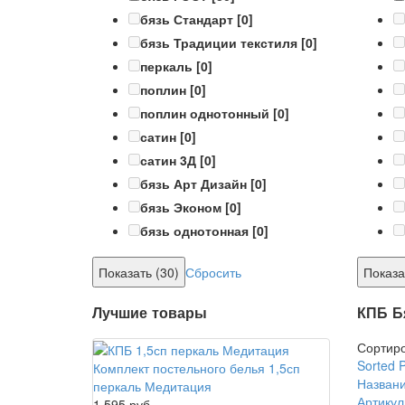
бязь Стандарт
[0]
бязь Традиции текстиля
[0]
перкаль
[0]
поплин
[0]
поплин однотонный
[0]
сатин
[0]
сатин 3Д
[0]
бязь Арт Дизайн
[0]
бязь Эконом
[0]
бязь однотонная
[0]
Сбросить
Лучшие товары
КПБ Б
Сортиро
Sorted 
Комплект постельного белья 1,5сп
Названи
перкаль Медитация
Артикул
1 595 руб