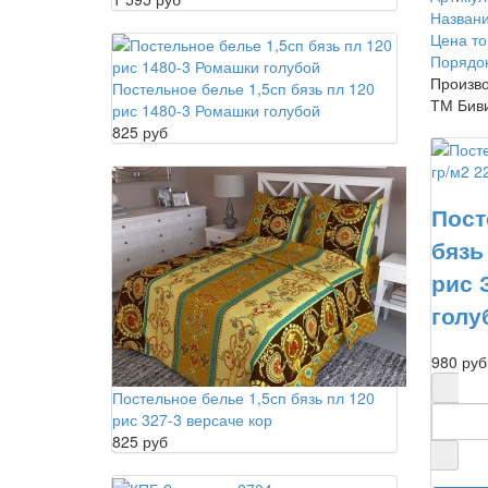
Названи
Цена то
Порядо
Произво
Постельное белье 1,5сп бязь пл 120
ТМ Бив
рис 1480-3 Ромашки голубой
825 руб
Пост
бязь
рис 
голу
980 руб
Постельное белье 1,5сп бязь пл 120
рис 327-3 версаче кор
825 руб