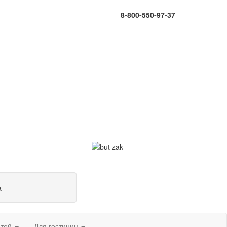
8-800-550-97-37
а
етей
Для гостиниц