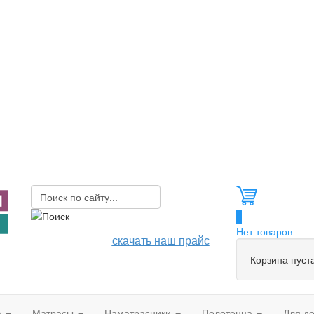
0
Нет товаров
скачать наш прайс
Корзина пуст
а
Матрасы
Наматрасники
Полотенца
Для д