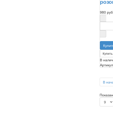
роз
980 руб
Купить 
В нали
Артикул
В нач
Показан