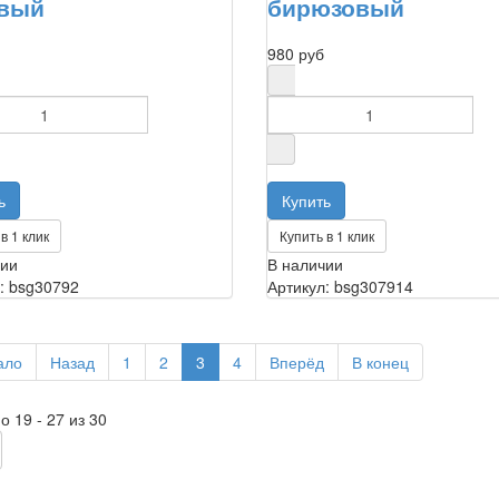
овый
бирюзовый
980 руб
в 1 клик
Купить в 1 клик
чии
В наличии
: bsg30792
Артикул: bsg307914
ало
Назад
1
2
3
4
Вперёд
В конец
о 19 - 27 из 30