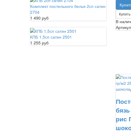
Комплект постельного белья 2сп сатин
2704
Купить 
1 490 руб
В нали
Артикул
КПБ 1,5сп сатин 2501
1 255 руб
Пост
бязь
рис 
шок