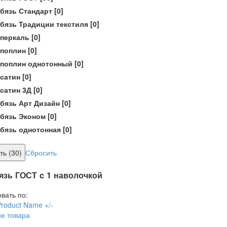
бязь Стандарт
[0]
бязь Традиции текстиля
[0]
перкаль
[0]
поплин
[0]
поплин однотонный
[0]
сатин
[0]
сатин 3Д
[0]
бязь Арт Дизайн
[0]
бязь Эконом
[0]
бязь однотонная
[0]
Сбросить
язь ГОСТ c 1 наволочкой
вать по:
Product Name +/-
е товара