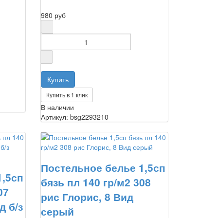
980 руб
Купить в 1 клик
В наличии
Артикул: bsg2293210
Постельное белье 1,5сп
1,5сп
бязь пл 140 гр/м2 308
07
рис Глорис, 8 Вид
д б/з
серый