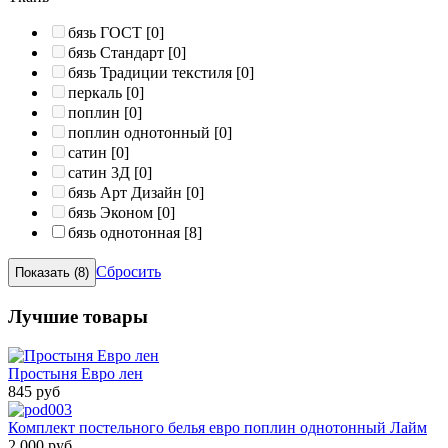
бязь ГОСТ
[0]
бязь Стандарт
[0]
бязь Традиции текстиля
[0]
перкаль
[0]
поплин
[0]
поплин однотонный
[0]
сатин
[0]
сатин 3Д
[0]
бязь Арт Дизайн
[0]
бязь Эконом
[0]
бязь однотонная
[8]
Сбросить
Лучшие товары
Простыня Евро лен
845 руб
Комплект постельного белья евро поплин однотонный Лайм
2 000 руб