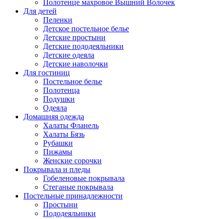
Полотенце махровое Вышний Волочек
Для детей
Пеленки
Детское постельное белье
Детские простыни
Детские пододеяльники
Детские одеяла
Детские наволочки
Для гостиниц
Постельное белье
Полотенца
Подушки
Одеяла
Домашняя одежда
Халаты Фланель
Халаты Бязь
Рубашки
Пижамы
Женские сорочки
Покрывала и пледы
Гобеленовые покрывала
Стеганые покрывала
Постельные принадлежности
Простыни
Пододеяльники