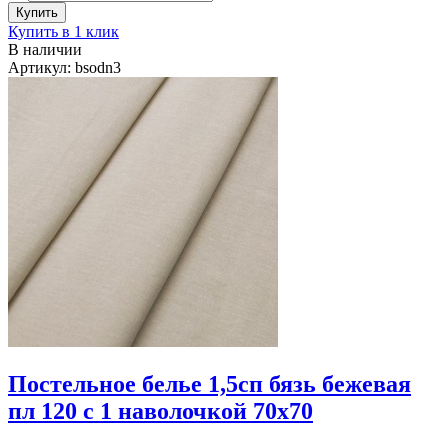
Купить в 1 клик
В наличии
Артикул: bsodn3
Постельное белье 1,5сп бязь бежевая
пл 120 с 1 наволочкой 70х70