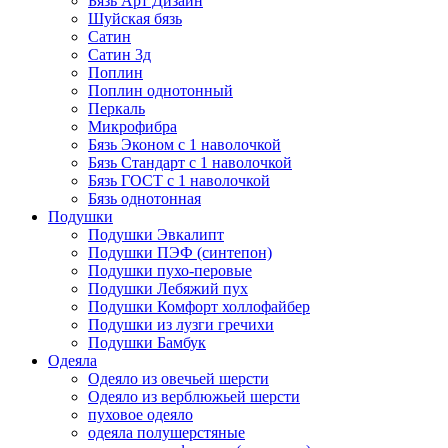
Бязь Арт Дизайн
Шуйская бязь
Сатин
Сатин 3д
Поплин
Поплин однотонный
Перкаль
Микрофибра
Бязь Эконом с 1 наволочкой
Бязь Стандарт с 1 наволочкой
Бязь ГОСТ с 1 наволочкой
Бязь однотонная
Подушки
Подушки Эвкалипт
Подушки ПЭФ (синтепон)
Подушки пухо-перовые
Подушки Лебяжий пух
Подушки Комфорт холлофайбер
Подушки из лузги гречихи
Подушки Бамбук
Одеяла
Одеяло из овечьей шерсти
Одеяло из верблюжьей шерсти
пуховое одеяло
одеяла полушерстяные