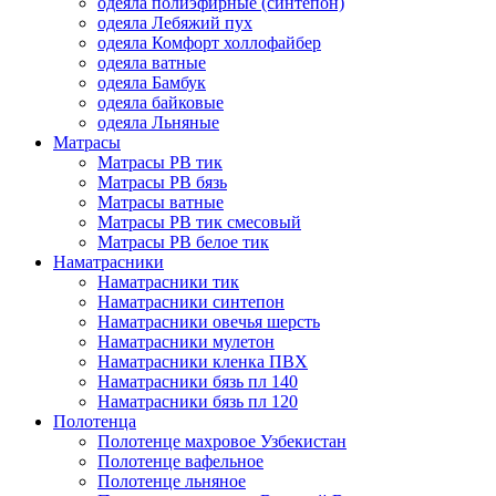
одеяла полиэфирные (синтепон)
одеяла Лебяжий пух
одеяла Комфорт холлофайбер
одеяла ватные
одеяла Бамбук
одеяла байковые
одеяла Льняные
Матрасы
Матрасы РВ тик
Матрасы РВ бязь
Матрасы ватные
Матрасы РВ тик смесовый
Матрасы РВ белое тик
Наматрасники
Наматрасники тик
Наматрасники синтепон
Наматрасники овечья шерсть
Наматрасники мулетон
Наматрасники кленка ПВХ
Наматрасники бязь пл 140
Наматрасники бязь пл 120
Полотенца
Полотенце махровое Узбекистан
Полотенце вафельное
Полотенце льняное