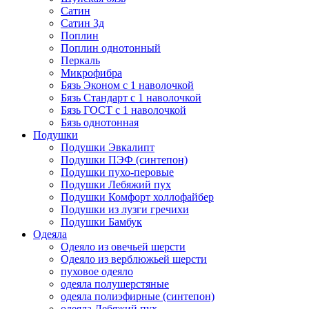
Сатин
Сатин 3д
Поплин
Поплин однотонный
Перкаль
Микрофибра
Бязь Эконом с 1 наволочкой
Бязь Стандарт с 1 наволочкой
Бязь ГОСТ с 1 наволочкой
Бязь однотонная
Подушки
Подушки Эвкалипт
Подушки ПЭФ (синтепон)
Подушки пухо-перовые
Подушки Лебяжий пух
Подушки Комфорт холлофайбер
Подушки из лузги гречихи
Подушки Бамбук
Одеяла
Одеяло из овечьей шерсти
Одеяло из верблюжьей шерсти
пуховое одеяло
одеяла полушерстяные
одеяла полиэфирные (синтепон)
одеяла Лебяжий пух