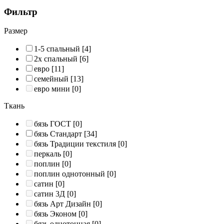
Фильтр
Размер
1-5 спальный
[4]
2х спальный
[6]
евро
[11]
семейный
[13]
евро мини
[0]
Ткань
бязь ГОСТ
[0]
бязь Стандарт
[34]
бязь Традиции текстиля
[0]
перкаль
[0]
поплин
[0]
поплин однотонный
[0]
сатин
[0]
сатин 3Д
[0]
бязь Арт Дизайн
[0]
бязь Эконом
[0]
бязь однотонная
[0]