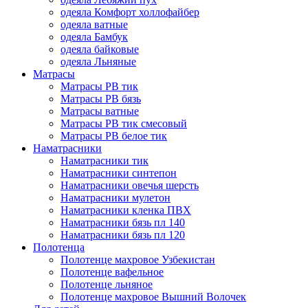
одеяла Комфорт холлофайбер
одеяла ватные
одеяла Бамбук
одеяла байковые
одеяла Льняные
Матрасы
Матрасы РВ тик
Матрасы РВ бязь
Матрасы ватные
Матрасы РВ тик смесовый
Матрасы РВ белое тик
Наматрасники
Наматрасники тик
Наматрасники синтепон
Наматрасники овечья шерсть
Наматрасники мулетон
Наматрасники кленка ПВХ
Наматрасники бязь пл 140
Наматрасники бязь пл 120
Полотенца
Полотенце махровое Узбекистан
Полотенце вафельное
Полотенце льняное
Полотенце махровое Вышний Волочек