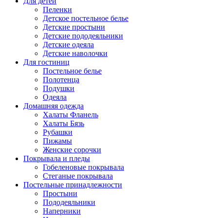
Для детей
Пеленки
Детское постельное белье
Детские простыни
Детские пододеяльники
Детские одеяла
Детские наволочки
Для гостиниц
Постельное белье
Полотенца
Подушки
Одеяла
Домашняя одежда
Халаты Фланель
Халаты Бязь
Рубашки
Пижамы
Женские сорочки
Покрывала и пледы
Гобеленовые покрывала
Стеганые покрывала
Постельные принадлежности
Простыни
Пододеяльники
Наперники