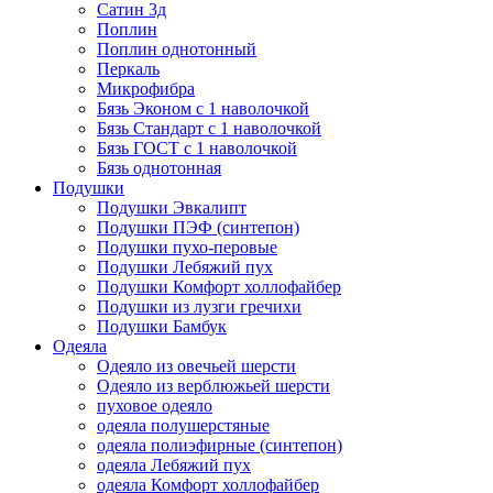
Сатин 3д
Поплин
Поплин однотонный
Перкаль
Микрофибра
Бязь Эконом с 1 наволочкой
Бязь Стандарт с 1 наволочкой
Бязь ГОСТ с 1 наволочкой
Бязь однотонная
Подушки
Подушки Эвкалипт
Подушки ПЭФ (синтепон)
Подушки пухо-перовые
Подушки Лебяжий пух
Подушки Комфорт холлофайбер
Подушки из лузги гречихи
Подушки Бамбук
Одеяла
Одеяло из овечьей шерсти
Одеяло из верблюжьей шерсти
пуховое одеяло
одеяла полушерстяные
одеяла полиэфирные (синтепон)
одеяла Лебяжий пух
одеяла Комфорт холлофайбер