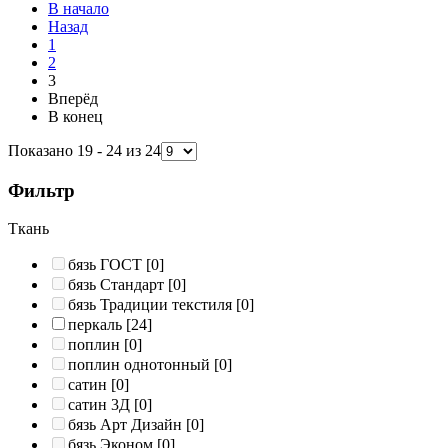
В начало
Назад
1
2
3
Вперёд
В конец
Показано 19 - 24 из 24
Фильтр
Ткань
бязь ГОСТ
[0]
бязь Стандарт
[0]
бязь Традиции текстиля
[0]
перкаль
[24]
поплин
[0]
поплин однотонный
[0]
сатин
[0]
сатин 3Д
[0]
бязь Арт Дизайн
[0]
бязь Эконом
[0]