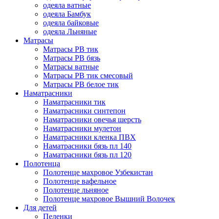
одеяла ватные
одеяла Бамбук
одеяла байковые
одеяла Льняные
Матрасы
Матрасы РВ тик
Матрасы РВ бязь
Матрасы ватные
Матрасы РВ тик смесовый
Матрасы РВ белое тик
Наматрасники
Наматрасники тик
Наматрасники синтепон
Наматрасники овечья шерсть
Наматрасники мулетон
Наматрасники кленка ПВХ
Наматрасники бязь пл 140
Наматрасники бязь пл 120
Полотенца
Полотенце махровое Узбекистан
Полотенце вафельное
Полотенце льняное
Полотенце махровое Вышний Волочек
Для детей
Пеленки