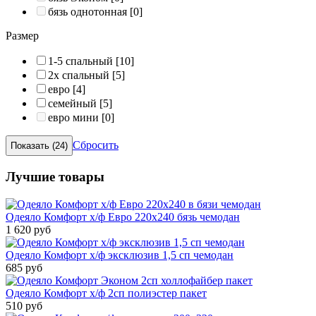
бязь однотонная
[0]
Размер
1-5 спальный
[10]
2х спальный
[5]
евро
[4]
семейный
[5]
евро мини
[0]
Сбросить
Лучшие товары
Одеяло Комфорт х/ф Евро 220х240 бязь чемодан
1 620 руб
Одеяло Комфорт х/ф эксклюзив 1,5 сп чемодан
685 руб
Одеяло Комфорт х/ф 2сп полиэстер пакет
510 руб