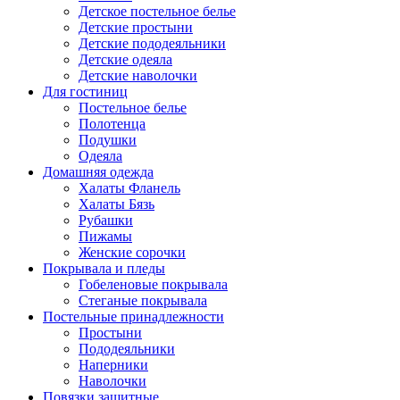
Детское постельное белье
Детские простыни
Детские пододеяльники
Детские одеяла
Детские наволочки
Для гостиниц
Постельное белье
Полотенца
Подушки
Одеяла
Домашняя одежда
Халаты Фланель
Халаты Бязь
Рубашки
Пижамы
Женские сорочки
Покрывала и пледы
Гобеленовые покрывала
Стеганые покрывала
Постельные принадлежности
Простыни
Пододеяльники
Наперники
Наволочки
Повязки защитные