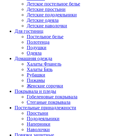
Детское постельное белье
Детские простыни
Детские пододеяльники
Детские одеяла
Детские наволочки
Для гостиниц
Постельное белье
Полотенца
Подушки
Одеяла
Домашняя одежда
Халаты Фланель
Халаты Бязь
Рубашки
Пижамы
Женские сорочки
Покрывала и пледы
Гобеленовые покрывала
Стеганые покрывала
Постельные принадлежности
Простыни
Пододеяльники
Наперники
Наволочки
Повязки защитные