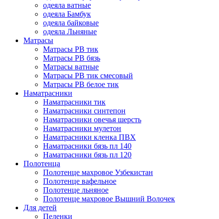
одеяла ватные
одеяла Бамбук
одеяла байковые
одеяла Льняные
Матрасы
Матрасы РВ тик
Матрасы РВ бязь
Матрасы ватные
Матрасы РВ тик смесовый
Матрасы РВ белое тик
Наматрасники
Наматрасники тик
Наматрасники синтепон
Наматрасники овечья шерсть
Наматрасники мулетон
Наматрасники кленка ПВХ
Наматрасники бязь пл 140
Наматрасники бязь пл 120
Полотенца
Полотенце махровое Узбекистан
Полотенце вафельное
Полотенце льняное
Полотенце махровое Вышний Волочек
Для детей
Пеленки