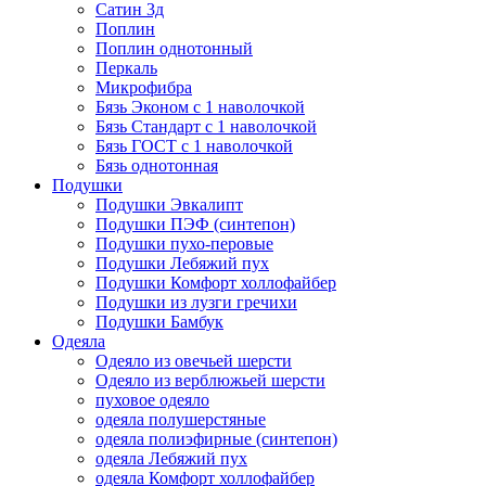
Сатин 3д
Поплин
Поплин однотонный
Перкаль
Микрофибра
Бязь Эконом с 1 наволочкой
Бязь Стандарт с 1 наволочкой
Бязь ГОСТ с 1 наволочкой
Бязь однотонная
Подушки
Подушки Эвкалипт
Подушки ПЭФ (синтепон)
Подушки пухо-перовые
Подушки Лебяжий пух
Подушки Комфорт холлофайбер
Подушки из лузги гречихи
Подушки Бамбук
Одеяла
Одеяло из овечьей шерсти
Одеяло из верблюжьей шерсти
пуховое одеяло
одеяла полушерстяные
одеяла полиэфирные (синтепон)
одеяла Лебяжий пух
одеяла Комфорт холлофайбер