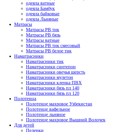
одеяла ватные
одеяла Бамбук
одеяла байковые
одеяла Льняные
Матрасы
Матрасы РВ тик
Матрасы РВ бязь
Матрасы ватные
Матрасы РВ тик смесовый
Матрасы РВ белое тик
Наматрасники
Наматрасники тик
Наматрасники синтепон
Наматрасники овечья шерсть
Наматрасники мулетон
Наматрасники кленка ПВХ
Наматрасники бязь пл 140
Наматрасники бязь пл 120
Полотенца
Полотенце махровое Узбекистан
Полотенце вафельное
Полотенце льняное
Полотенце махровое Вышний Волочек
Для детей
Пеленки