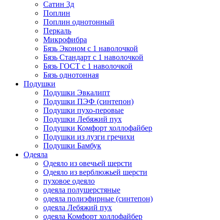
Сатин 3д
Поплин
Поплин однотонный
Перкаль
Микрофибра
Бязь Эконом с 1 наволочкой
Бязь Стандарт с 1 наволочкой
Бязь ГОСТ с 1 наволочкой
Бязь однотонная
Подушки
Подушки Эвкалипт
Подушки ПЭФ (синтепон)
Подушки пухо-перовые
Подушки Лебяжий пух
Подушки Комфорт холлофайбер
Подушки из лузги гречихи
Подушки Бамбук
Одеяла
Одеяло из овечьей шерсти
Одеяло из верблюжьей шерсти
пуховое одеяло
одеяла полушерстяные
одеяла полиэфирные (синтепон)
одеяла Лебяжий пух
одеяла Комфорт холлофайбер