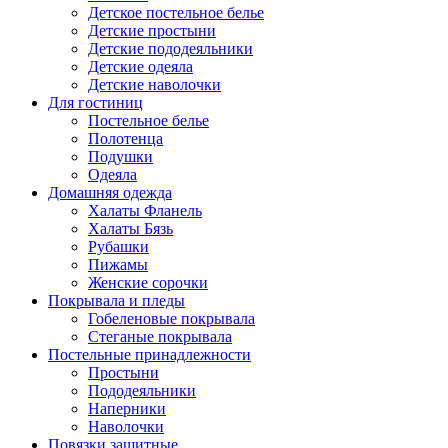
Детское постельное белье
Детские простыни
Детские пододеяльники
Детские одеяла
Детские наволочки
Для гостиниц
Постельное белье
Полотенца
Подушки
Одеяла
Домашняя одежда
Халаты Фланель
Халаты Бязь
Рубашки
Пижамы
Женские сорочки
Покрывала и пледы
Гобеленовые покрывала
Стеганые покрывала
Постельные принадлежности
Простыни
Пододеяльники
Наперники
Наволочки
Повязки защитные