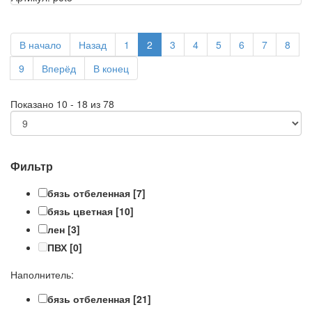
В начало
Назад
1
2
3
4
5
6
7
8
9
Вперёд
В конец
Показано 10 - 18 из 78
Фильтр
бязь отбеленная
[7]
бязь цветная
[10]
лен
[3]
ПВХ
[0]
Наполнитель:
бязь отбеленная
[21]