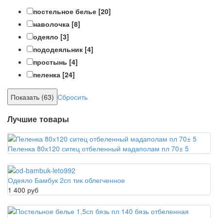
постельное белье
[20]
наволочка
[8]
одеяло
[3]
пододеяльник
[4]
простынь
[4]
пеленка
[24]
Сбросить
Лучшие товары
Пеленка 80х120 ситец отбеленный мадаполам пл 70± 5
Одеяло Бамбук 2сп тик облегченное
1 400 руб