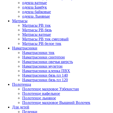
одеяла ватные
одеяла Бамбук
одеяла байковые
одеяла Льняные
Матрасы
Матрасы РВ тик
Матрасы РВ бязь
Матрасы ватные
Матрасы РВ тик смесовый
Матрасы РВ белое тик
Наматрасники
Наматрасники тик
Наматрасники синтепон
Наматрасники овечья шерсть
Наматрасники мулетон
Наматрасники кленка ПВХ
Наматрасники бязь пл 140
Наматрасники бязь пл 120
Полотенца
Полотенце махровое Узбекистан
Полотенце вафельное
Полотенце льняное
Полотенце махровое Вышний Волочек
Для детей
Пеленки