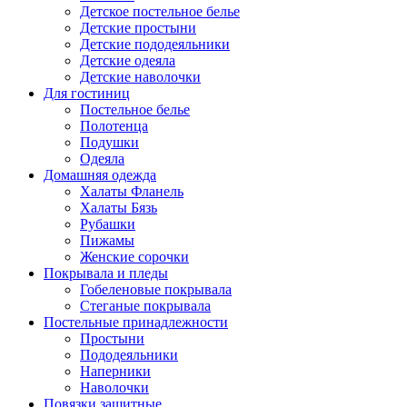
Детское постельное белье
Детские простыни
Детские пододеяльники
Детские одеяла
Детские наволочки
Для гостиниц
Постельное белье
Полотенца
Подушки
Одеяла
Домашняя одежда
Халаты Фланель
Халаты Бязь
Рубашки
Пижамы
Женские сорочки
Покрывала и пледы
Гобеленовые покрывала
Стеганые покрывала
Постельные принадлежности
Простыни
Пододеяльники
Наперники
Наволочки
Повязки защитные