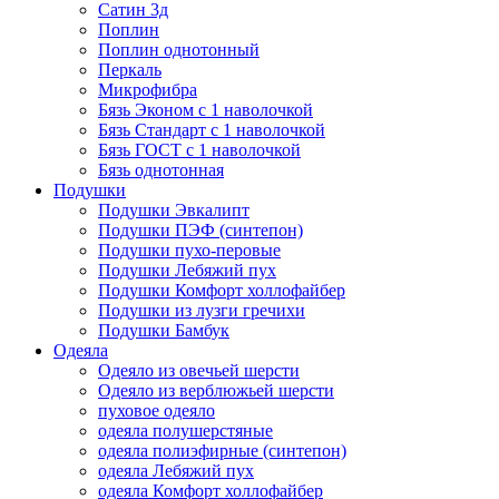
Сатин 3д
Поплин
Поплин однотонный
Перкаль
Микрофибра
Бязь Эконом с 1 наволочкой
Бязь Стандарт с 1 наволочкой
Бязь ГОСТ с 1 наволочкой
Бязь однотонная
Подушки
Подушки Эвкалипт
Подушки ПЭФ (синтепон)
Подушки пухо-перовые
Подушки Лебяжий пух
Подушки Комфорт холлофайбер
Подушки из лузги гречихи
Подушки Бамбук
Одеяла
Одеяло из овечьей шерсти
Одеяло из верблюжьей шерсти
пуховое одеяло
одеяла полушерстяные
одеяла полиэфирные (синтепон)
одеяла Лебяжий пух
одеяла Комфорт холлофайбер