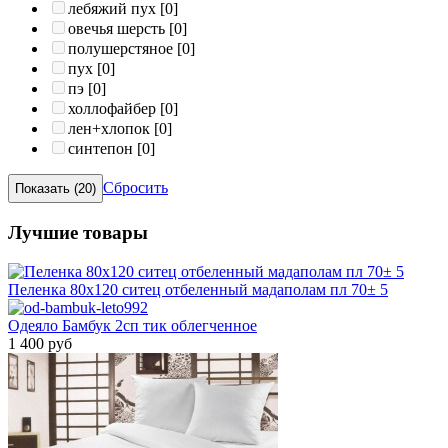
лебяжий пух
[0]
овечья шерсть
[0]
полушерстяное
[0]
пух
[0]
пэ
[0]
холлофайбер
[0]
лен+хлопок
[0]
синтепон
[0]
Сбросить
Лучшие товары
Пеленка 80х120 ситец отбеленный мадаполам пл 70± 5
Одеяло Бамбук 2сп тик облегченное
1 400 руб