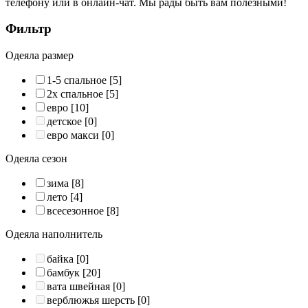
телефону или в онлайн-чат. Мы рады быть вам полезными!
Фильтр
Одеяла размер
1-5 спальное
[5]
2х спальное
[5]
евро
[10]
детское
[0]
евро макси
[0]
Одеяла сезон
зима
[8]
лето
[4]
всесезонное
[8]
Одеяла наполнитель
байка
[0]
бамбук
[20]
вата швейная
[0]
верблюжья шерсть
[0]