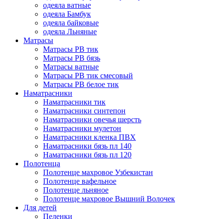
одеяла ватные
одеяла Бамбук
одеяла байковые
одеяла Льняные
Матрасы
Матрасы РВ тик
Матрасы РВ бязь
Матрасы ватные
Матрасы РВ тик смесовый
Матрасы РВ белое тик
Наматрасники
Наматрасники тик
Наматрасники синтепон
Наматрасники овечья шерсть
Наматрасники мулетон
Наматрасники кленка ПВХ
Наматрасники бязь пл 140
Наматрасники бязь пл 120
Полотенца
Полотенце махровое Узбекистан
Полотенце вафельное
Полотенце льняное
Полотенце махровое Вышний Волочек
Для детей
Пеленки