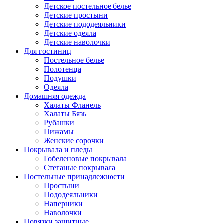
Детское постельное белье
Детские простыни
Детские пододеяльники
Детские одеяла
Детские наволочки
Для гостиниц
Постельное белье
Полотенца
Подушки
Одеяла
Домашняя одежда
Халаты Фланель
Халаты Бязь
Рубашки
Пижамы
Женские сорочки
Покрывала и пледы
Гобеленовые покрывала
Стеганые покрывала
Постельные принадлежности
Простыни
Пододеяльники
Наперники
Наволочки
Повязки защитные