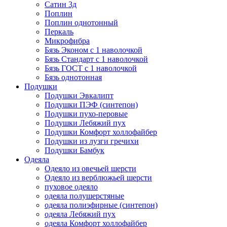
Сатин 3д
Поплин
Поплин однотонный
Перкаль
Микрофибра
Бязь Эконом с 1 наволочкой
Бязь Стандарт с 1 наволочкой
Бязь ГОСТ с 1 наволочкой
Бязь однотонная
Подушки
Подушки Эвкалипт
Подушки ПЭФ (синтепон)
Подушки пухо-перовые
Подушки Лебяжий пух
Подушки Комфорт холлофайбер
Подушки из лузги гречихи
Подушки Бамбук
Одеяла
Одеяло из овечьей шерсти
Одеяло из верблюжьей шерсти
пуховое одеяло
одеяла полушерстяные
одеяла полиэфирные (синтепон)
одеяла Лебяжий пух
одеяла Комфорт холлофайбер