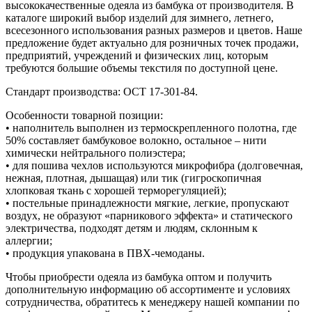
высококачественные одеяла из бамбука от производителя. В
каталоге широкий выбор изделий для зимнего, летнего,
всесезонного использования разных размеров и цветов. Наше
предложение будет актуально для розничных точек продажи,
предприятий, учреждений и физических лиц, которым
требуются большие объемы текстиля по доступной цене.
Стандарт производства: ОСТ 17-301-84.
Особенности товарной позиции:
• наполнитель выполнен из термоскрепленного полотна, где
50% составляет бамбуковое волокно, остальное – нити
химически нейтрального полиэстера;
• для пошива чехлов используются микрофибра (долговечная,
нежная, плотная, дышащая) или тик (гигроскопичная
хлопковая ткань с хорошей терморегуляцией);
• постельные принадлежности мягкие, легкие, пропускают
воздух, не образуют «парникового эффекта» и статического
электричества, подходят детям и людям, склонным к
аллергии;
• продукция упакована в ПВХ-чемоданы.
Чтобы приобрести одеяла из бамбука оптом и получить
дополнительную информацию об ассортименте и условиях
сотрудничества, обратитесь к менеджеру нашей компании по