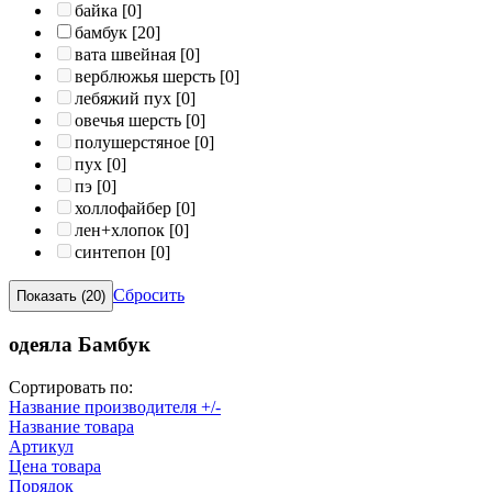
байка
[0]
бамбук
[20]
вата швейная
[0]
верблюжья шерсть
[0]
лебяжий пух
[0]
овечья шерсть
[0]
полушерстяное
[0]
пух
[0]
пэ
[0]
холлофайбер
[0]
лен+хлопок
[0]
синтепон
[0]
Сбросить
одеяла Бамбук
Сортировать по:
Название производителя +/-
Название товара
Артикул
Цена товара
Порядок