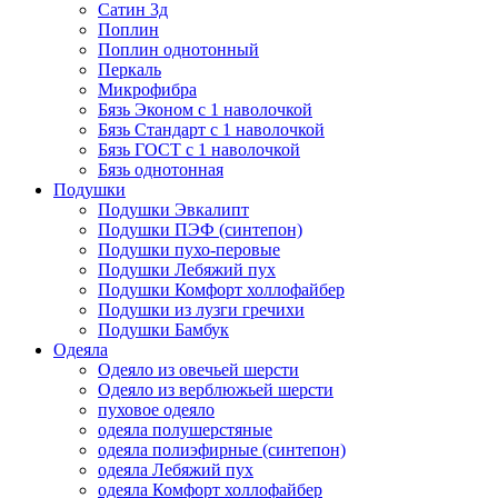
Сатин 3д
Поплин
Поплин однотонный
Перкаль
Микрофибра
Бязь Эконом с 1 наволочкой
Бязь Стандарт с 1 наволочкой
Бязь ГОСТ с 1 наволочкой
Бязь однотонная
Подушки
Подушки Эвкалипт
Подушки ПЭФ (синтепон)
Подушки пухо-перовые
Подушки Лебяжий пух
Подушки Комфорт холлофайбер
Подушки из лузги гречихи
Подушки Бамбук
Одеяла
Одеяло из овечьей шерсти
Одеяло из верблюжьей шерсти
пуховое одеяло
одеяла полушерстяные
одеяла полиэфирные (синтепон)
одеяла Лебяжий пух
одеяла Комфорт холлофайбер