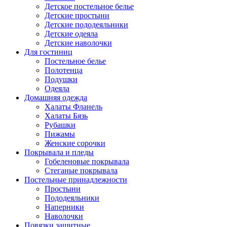
Детское постельное белье
Детские простыни
Детские пододеяльники
Детские одеяла
Детские наволочки
Для гостиниц
Постельное белье
Полотенца
Подушки
Одеяла
Домашняя одежда
Халаты Фланель
Халаты Бязь
Рубашки
Пижамы
Женские сорочки
Покрывала и пледы
Гобеленовые покрывала
Стеганые покрывала
Постельные принадлежности
Простыни
Пододеяльники
Наперники
Наволочки
Повязки защитные