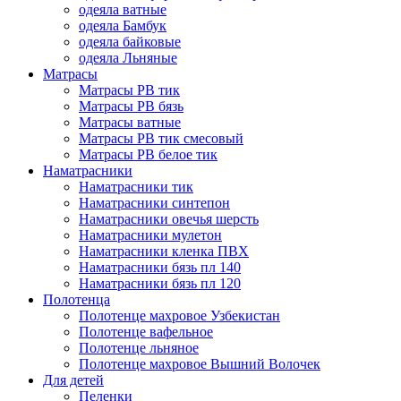
одеяла ватные
одеяла Бамбук
одеяла байковые
одеяла Льняные
Матрасы
Матрасы РВ тик
Матрасы РВ бязь
Матрасы ватные
Матрасы РВ тик смесовый
Матрасы РВ белое тик
Наматрасники
Наматрасники тик
Наматрасники синтепон
Наматрасники овечья шерсть
Наматрасники мулетон
Наматрасники кленка ПВХ
Наматрасники бязь пл 140
Наматрасники бязь пл 120
Полотенца
Полотенце махровое Узбекистан
Полотенце вафельное
Полотенце льняное
Полотенце махровое Вышний Волочек
Для детей
Пеленки