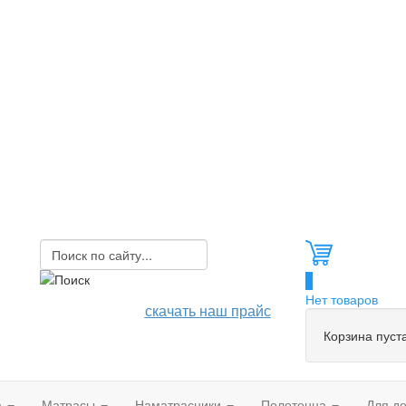
0
Нет товаров
скачать наш прайс
Корзина пуст
а
Матрасы
Наматрасники
Полотенца
Для д