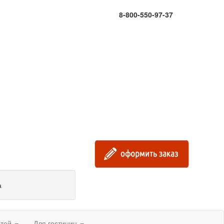
8-800-550-97-37
а
етей
Для гостиниц