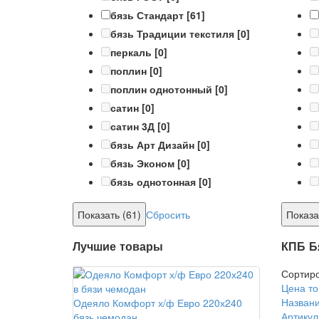
бязь Стандарт
[61]
бязь Традиции текстиля
[0]
перкаль
[0]
поплин
[0]
поплин однотонный
[0]
сатин
[0]
сатин 3Д
[0]
бязь Арт Дизайн
[0]
бязь Эконом
[0]
бязь однотонная
[0]
Сбросить
Лучшие товары
КПБ Б
Сортиро
Цена то
Названи
Одеяло Комфорт х/ф Евро 220х240
Артикул
бязь чемодан