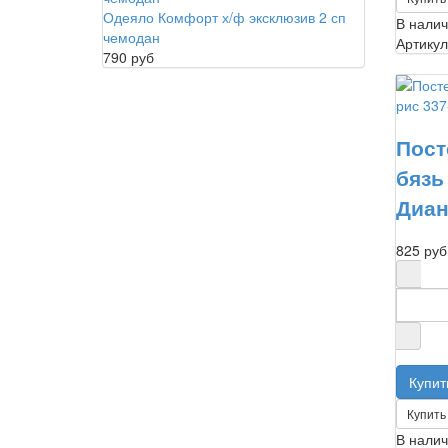
Одеяло Комфорт х/ф эксклюзив 2 сп
В нали
чемодан
Артикул
790 руб
Пост
бязь
Диан
825 руб
Купить 
В нали