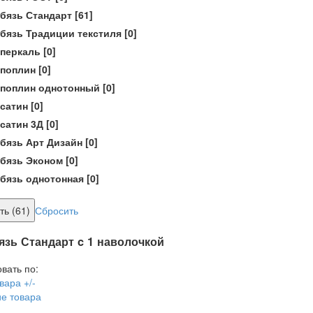
бязь Стандарт
[61]
бязь Традиции текстиля
[0]
перкаль
[0]
поплин
[0]
поплин однотонный
[0]
сатин
[0]
сатин 3Д
[0]
бязь Арт Дизайн
[0]
бязь Эконом
[0]
бязь однотонная
[0]
Сбросить
язь Стандарт c 1 наволочкой
вать по:
вара +/-
е товара