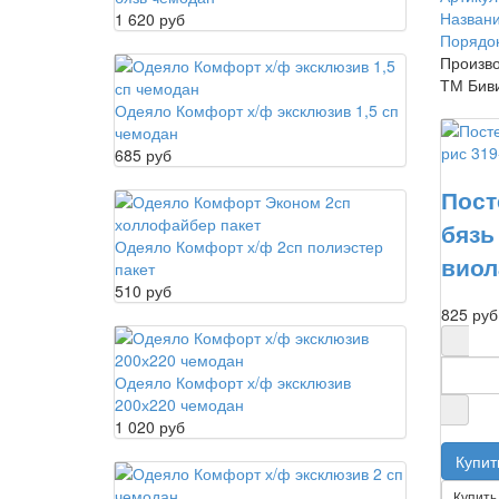
Названи
1 620 руб
Порядо
Произво
ТМ Бив
Одеяло Комфорт х/ф эксклюзив 1,5 сп
чемодан
685 руб
Пост
бязь
Одеяло Комфорт х/ф 2сп полиэстер
виол
пакет
510 руб
825 руб
Одеяло Комфорт х/ф эксклюзив
200х220 чемодан
1 020 руб
Купить 