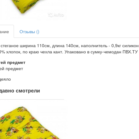
ание
Отзывы ()
стеганое ширина 110см, длина 140см, наполнитель - 0,9кг силико
0% хлопок, по краю чехла кант. Упаковано в сумку-чемодан ПВХ.Т
тей предмет
ей предмет
деяло
давно смотрели