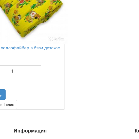
холлофайбер в бязи детское
в 1 клик
Информация
К