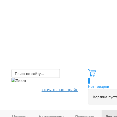
0
Нет товаров
скачать наш прайс
Корзина пуст
а
Матрасы
Наматрасники
Полотенца
Для д