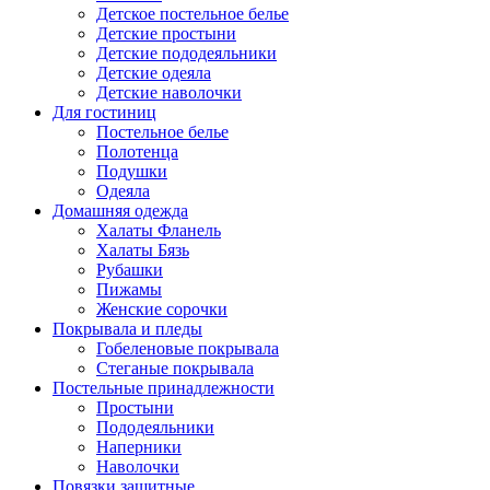
Детское постельное белье
Детские простыни
Детские пододеяльники
Детские одеяла
Детские наволочки
Для гостиниц
Постельное белье
Полотенца
Подушки
Одеяла
Домашняя одежда
Халаты Фланель
Халаты Бязь
Рубашки
Пижамы
Женские сорочки
Покрывала и пледы
Гобеленовые покрывала
Стеганые покрывала
Постельные принадлежности
Простыни
Пододеяльники
Наперники
Наволочки
Повязки защитные