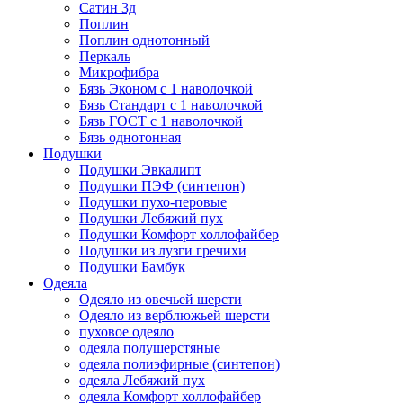
Сатин 3д
Поплин
Поплин однотонный
Перкаль
Микрофибра
Бязь Эконом с 1 наволочкой
Бязь Стандарт с 1 наволочкой
Бязь ГОСТ с 1 наволочкой
Бязь однотонная
Подушки
Подушки Эвкалипт
Подушки ПЭФ (синтепон)
Подушки пухо-перовые
Подушки Лебяжий пух
Подушки Комфорт холлофайбер
Подушки из лузги гречихи
Подушки Бамбук
Одеяла
Одеяло из овечьей шерсти
Одеяло из верблюжьей шерсти
пуховое одеяло
одеяла полушерстяные
одеяла полиэфирные (синтепон)
одеяла Лебяжий пух
одеяла Комфорт холлофайбер