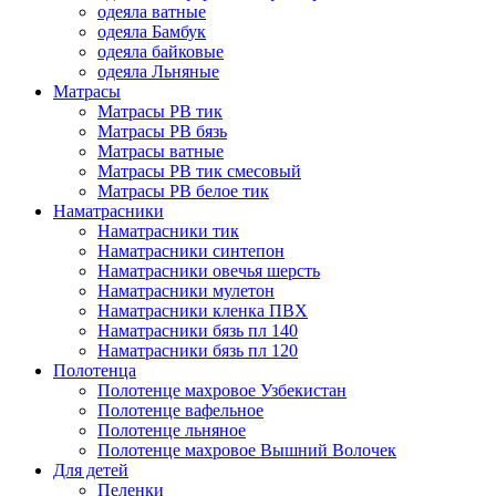
одеяла ватные
одеяла Бамбук
одеяла байковые
одеяла Льняные
Матрасы
Матрасы РВ тик
Матрасы РВ бязь
Матрасы ватные
Матрасы РВ тик смесовый
Матрасы РВ белое тик
Наматрасники
Наматрасники тик
Наматрасники синтепон
Наматрасники овечья шерсть
Наматрасники мулетон
Наматрасники кленка ПВХ
Наматрасники бязь пл 140
Наматрасники бязь пл 120
Полотенца
Полотенце махровое Узбекистан
Полотенце вафельное
Полотенце льняное
Полотенце махровое Вышний Волочек
Для детей
Пеленки