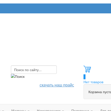
0
Нет товаров
скачать наш прайс
Корзина пуст
а
Матрасы
Наматрасники
Полотенца
Для д