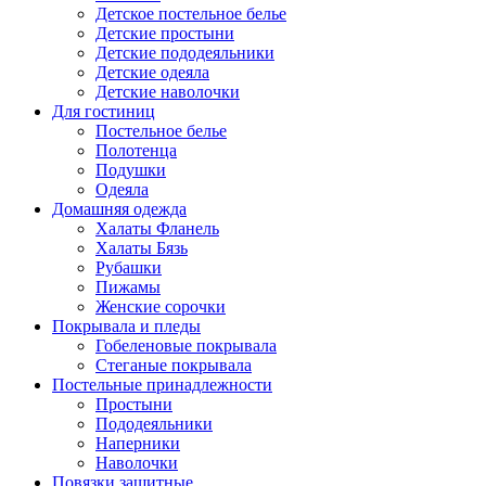
Детское постельное белье
Детские простыни
Детские пододеяльники
Детские одеяла
Детские наволочки
Для гостиниц
Постельное белье
Полотенца
Подушки
Одеяла
Домашняя одежда
Халаты Фланель
Халаты Бязь
Рубашки
Пижамы
Женские сорочки
Покрывала и пледы
Гобеленовые покрывала
Стеганые покрывала
Постельные принадлежности
Простыни
Пододеяльники
Наперники
Наволочки
Повязки защитные