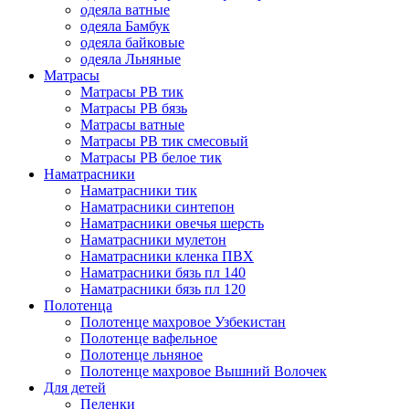
одеяла ватные
одеяла Бамбук
одеяла байковые
одеяла Льняные
Матрасы
Матрасы РВ тик
Матрасы РВ бязь
Матрасы ватные
Матрасы РВ тик смесовый
Матрасы РВ белое тик
Наматрасники
Наматрасники тик
Наматрасники синтепон
Наматрасники овечья шерсть
Наматрасники мулетон
Наматрасники кленка ПВХ
Наматрасники бязь пл 140
Наматрасники бязь пл 120
Полотенца
Полотенце махровое Узбекистан
Полотенце вафельное
Полотенце льняное
Полотенце махровое Вышний Волочек
Для детей
Пеленки