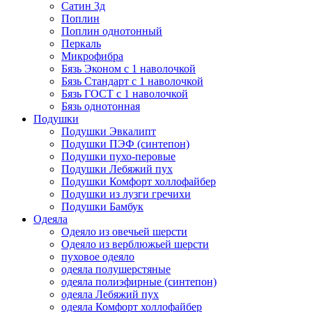
Сатин 3д
Поплин
Поплин однотонный
Перкаль
Микрофибра
Бязь Эконом с 1 наволочкой
Бязь Стандарт с 1 наволочкой
Бязь ГОСТ с 1 наволочкой
Бязь однотонная
Подушки
Подушки Эвкалипт
Подушки ПЭФ (синтепон)
Подушки пухо-перовые
Подушки Лебяжий пух
Подушки Комфорт холлофайбер
Подушки из лузги гречихи
Подушки Бамбук
Одеяла
Одеяло из овечьей шерсти
Одеяло из верблюжьей шерсти
пуховое одеяло
одеяла полушерстяные
одеяла полиэфирные (синтепон)
одеяла Лебяжий пух
одеяла Комфорт холлофайбер