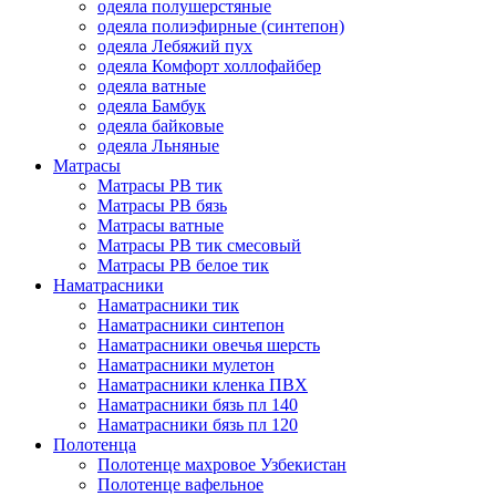
одеяла полушерстяные
одеяла полиэфирные (синтепон)
одеяла Лебяжий пух
одеяла Комфорт холлофайбер
одеяла ватные
одеяла Бамбук
одеяла байковые
одеяла Льняные
Матрасы
Матрасы РВ тик
Матрасы РВ бязь
Матрасы ватные
Матрасы РВ тик смесовый
Матрасы РВ белое тик
Наматрасники
Наматрасники тик
Наматрасники синтепон
Наматрасники овечья шерсть
Наматрасники мулетон
Наматрасники кленка ПВХ
Наматрасники бязь пл 140
Наматрасники бязь пл 120
Полотенца
Полотенце махровое Узбекистан
Полотенце вафельное