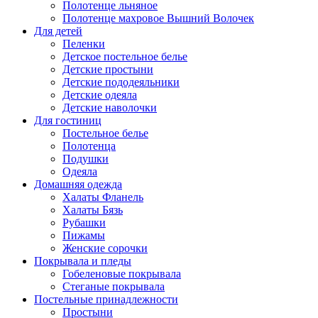
Полотенце льняное
Полотенце махровое Вышний Волочек
Для детей
Пеленки
Детское постельное белье
Детские простыни
Детские пододеяльники
Детские одеяла
Детские наволочки
Для гостиниц
Постельное белье
Полотенца
Подушки
Одеяла
Домашняя одежда
Халаты Фланель
Халаты Бязь
Рубашки
Пижамы
Женские сорочки
Покрывала и пледы
Гобеленовые покрывала
Стеганые покрывала
Постельные принадлежности
Простыни