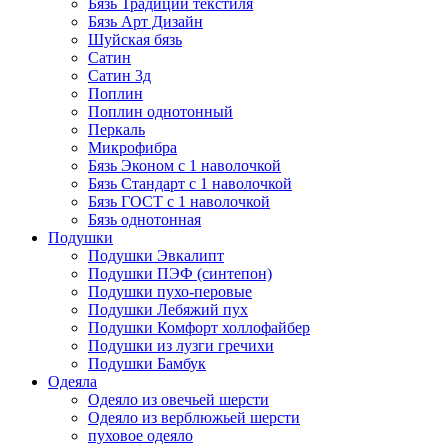
Бязь Традиции текстиля
Бязь Арт Дизайн
Шуйская бязь
Сатин
Сатин 3д
Поплин
Поплин однотонный
Перкаль
Микрофибра
Бязь Эконом с 1 наволочкой
Бязь Стандарт с 1 наволочкой
Бязь ГОСТ с 1 наволочкой
Бязь однотонная
Подушки
Подушки Эвкалипт
Подушки ПЭФ (синтепон)
Подушки пухо-перовые
Подушки Лебяжий пух
Подушки Комфорт холлофайбер
Подушки из лузги гречихи
Подушки Бамбук
Одеяла
Одеяло из овечьей шерсти
Одеяло из верблюжьей шерсти
пуховое одеяло