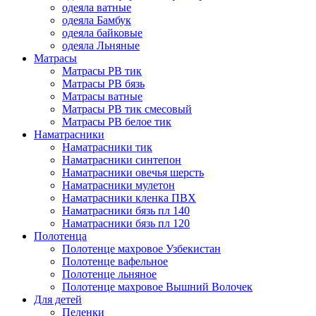
одеяла ватные
одеяла Бамбук
одеяла байковые
одеяла Льняные
Матрасы
Матрасы РВ тик
Матрасы РВ бязь
Матрасы ватные
Матрасы РВ тик смесовый
Матрасы РВ белое тик
Наматрасники
Наматрасники тик
Наматрасники синтепон
Наматрасники овечья шерсть
Наматрасники мулетон
Наматрасники кленка ПВХ
Наматрасники бязь пл 140
Наматрасники бязь пл 120
Полотенца
Полотенце махровое Узбекистан
Полотенце вафельное
Полотенце льняное
Полотенце махровое Вышний Волочек
Для детей
Пеленки