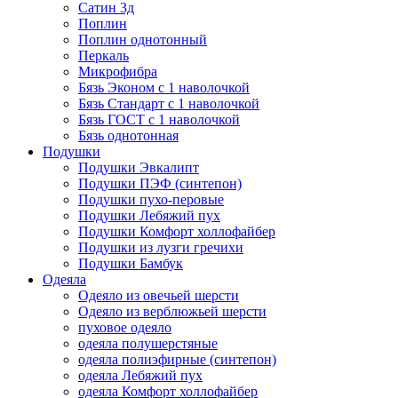
Сатин 3д
Поплин
Поплин однотонный
Перкаль
Микрофибра
Бязь Эконом с 1 наволочкой
Бязь Стандарт с 1 наволочкой
Бязь ГОСТ с 1 наволочкой
Бязь однотонная
Подушки
Подушки Эвкалипт
Подушки ПЭФ (синтепон)
Подушки пухо-перовые
Подушки Лебяжий пух
Подушки Комфорт холлофайбер
Подушки из лузги гречихи
Подушки Бамбук
Одеяла
Одеяло из овечьей шерсти
Одеяло из верблюжьей шерсти
пуховое одеяло
одеяла полушерстяные
одеяла полиэфирные (синтепон)
одеяла Лебяжий пух
одеяла Комфорт холлофайбер