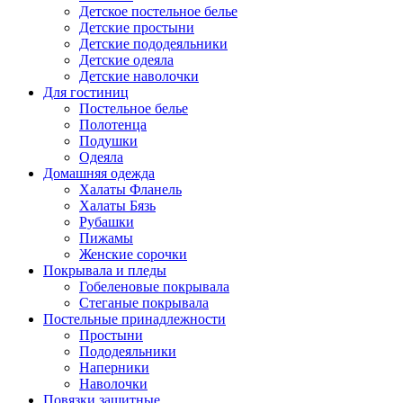
Детское постельное белье
Детские простыни
Детские пододеяльники
Детские одеяла
Детские наволочки
Для гостиниц
Постельное белье
Полотенца
Подушки
Одеяла
Домашняя одежда
Халаты Фланель
Халаты Бязь
Рубашки
Пижамы
Женские сорочки
Покрывала и пледы
Гобеленовые покрывала
Стеганые покрывала
Постельные принадлежности
Простыни
Пододеяльники
Наперники
Наволочки
Повязки защитные