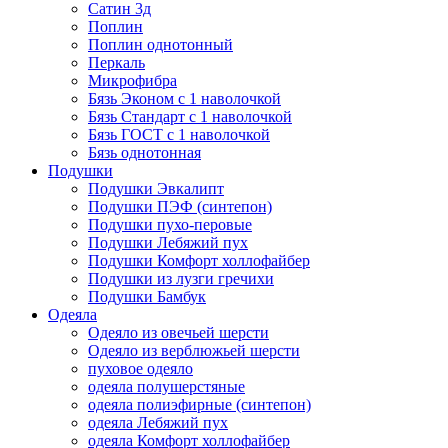
Сатин 3д
Поплин
Поплин однотонный
Перкаль
Микрофибра
Бязь Эконом с 1 наволочкой
Бязь Стандарт с 1 наволочкой
Бязь ГОСТ с 1 наволочкой
Бязь однотонная
Подушки
Подушки Эвкалипт
Подушки ПЭФ (синтепон)
Подушки пухо-перовые
Подушки Лебяжий пух
Подушки Комфорт холлофайбер
Подушки из лузги гречихи
Подушки Бамбук
Одеяла
Одеяло из овечьей шерсти
Одеяло из верблюжьей шерсти
пуховое одеяло
одеяла полушерстяные
одеяла полиэфирные (синтепон)
одеяла Лебяжий пух
одеяла Комфорт холлофайбер