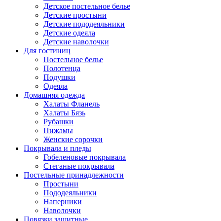
Детское постельное белье
Детские простыни
Детские пододеяльники
Детские одеяла
Детские наволочки
Для гостиниц
Постельное белье
Полотенца
Подушки
Одеяла
Домашняя одежда
Халаты Фланель
Халаты Бязь
Рубашки
Пижамы
Женские сорочки
Покрывала и пледы
Гобеленовые покрывала
Стеганые покрывала
Постельные принадлежности
Простыни
Пододеяльники
Наперники
Наволочки
Повязки защитные