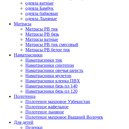
одеяла ватные
одеяла Бамбук
одеяла байковые
одеяла Льняные
Матрасы
Матрасы РВ тик
Матрасы РВ бязь
Матрасы ватные
Матрасы РВ тик смесовый
Матрасы РВ белое тик
Наматрасники
Наматрасники тик
Наматрасники синтепон
Наматрасники овечья шерсть
Наматрасники мулетон
Наматрасники кленка ПВХ
Наматрасники бязь пл 140
Наматрасники бязь пл 120
Полотенца
Полотенце махровое Узбекистан
Полотенце вафельное
Полотенце льняное
Полотенце махровое Вышний Волочек
Для детей
Пеленки