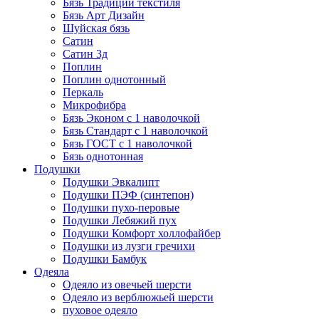
Бязь Традиции текстиля
Бязь Арт Дизайн
Шуйская бязь
Сатин
Сатин 3д
Поплин
Поплин однотонный
Перкаль
Микрофибра
Бязь Эконом с 1 наволочкой
Бязь Стандарт с 1 наволочкой
Бязь ГОСТ с 1 наволочкой
Бязь однотонная
Подушки
Подушки Эвкалипт
Подушки ПЭФ (синтепон)
Подушки пухо-перовые
Подушки Лебяжий пух
Подушки Комфорт холлофайбер
Подушки из лузги гречихи
Подушки Бамбук
Одеяла
Одеяло из овечьей шерсти
Одеяло из верблюжьей шерсти
пуховое одеяло