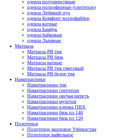
одеяла полушерстяные
одеяла полиэфирные (синтепон)
одеяла Лебяжий пух
одеяла Комфорт холлофайбер
одеяла ватные
одеяла Бамбук
одеяла байковые
одеяла Льняные
Матрасы
Матрасы РВ тик
Матрасы РВ бязь
Матрасы ватные
Матрасы РВ тик смесовый
Матрасы РВ белое тик
Наматрасники
Наматрасники тик
Наматрасники синтепон
Наматрасники овечья шерсть
Наматрасники мулетон
Наматрасники кленка ПВХ
Наматрасники бязь пл 140
Наматрасники бязь пл 120
Полотенца
Полотенце махровое Узбекистан
Полотенце вафельное