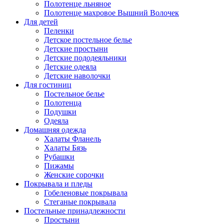
Полотенце льняное
Полотенце махровое Вышний Волочек
Для детей
Пеленки
Детское постельное белье
Детские простыни
Детские пододеяльники
Детские одеяла
Детские наволочки
Для гостиниц
Постельное белье
Полотенца
Подушки
Одеяла
Домашняя одежда
Халаты Фланель
Халаты Бязь
Рубашки
Пижамы
Женские сорочки
Покрывала и пледы
Гобеленовые покрывала
Стеганые покрывала
Постельные принадлежности
Простыни