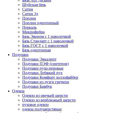
Бязь Арт Дизайн
Шуйская бязь
Сатин
Сатин 3д
Поплин
Поплин однотонный
Перкаль
Микрофибра
Бязь Эконом с 1 наволочкой
Бязь Стандарт с 1 наволочкой
Бязь ГОСТ с 1 наволочкой
Бязь однотонная
Подушки
Подушки Эвкалипт
Подушки ПЭФ (синтепон)
Подушки пухо-перовые
Подушки Лебяжий пух
Подушки Комфорт холлофайбер
Подушки из лузги гречихи
Подушки Бамбук
Одеяла
Одеяло из овечьей шерсти
Одеяло из верблюжьей шерсти
пуховое одеяло
одеяла полушерстяные