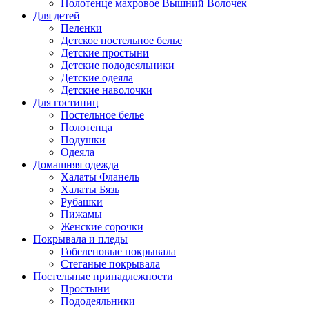
Полотенце махровое Вышний Волочек
Для детей
Пеленки
Детское постельное белье
Детские простыни
Детские пододеяльники
Детские одеяла
Детские наволочки
Для гостиниц
Постельное белье
Полотенца
Подушки
Одеяла
Домашняя одежда
Халаты Фланель
Халаты Бязь
Рубашки
Пижамы
Женские сорочки
Покрывала и пледы
Гобеленовые покрывала
Стеганые покрывала
Постельные принадлежности
Простыни
Пододеяльники