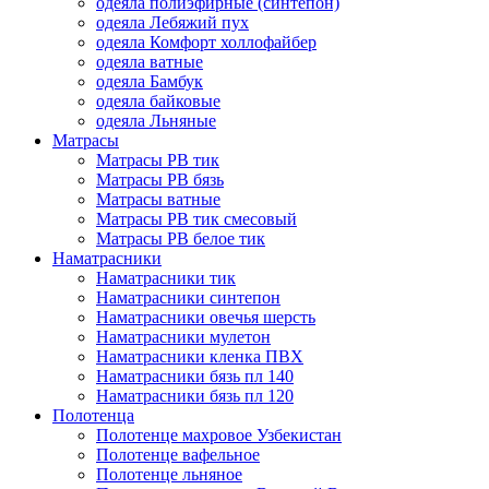
одеяла полиэфирные (синтепон)
одеяла Лебяжий пух
одеяла Комфорт холлофайбер
одеяла ватные
одеяла Бамбук
одеяла байковые
одеяла Льняные
Матрасы
Матрасы РВ тик
Матрасы РВ бязь
Матрасы ватные
Матрасы РВ тик смесовый
Матрасы РВ белое тик
Наматрасники
Наматрасники тик
Наматрасники синтепон
Наматрасники овечья шерсть
Наматрасники мулетон
Наматрасники кленка ПВХ
Наматрасники бязь пл 140
Наматрасники бязь пл 120
Полотенца
Полотенце махровое Узбекистан
Полотенце вафельное
Полотенце льняное