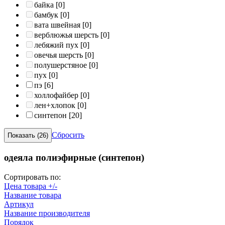
байка
[0]
бамбук
[0]
вата швейная
[0]
верблюжья шерсть
[0]
лебяжий пух
[0]
овечья шерсть
[0]
полушерстяное
[0]
пух
[0]
пэ
[6]
холлофайбер
[0]
лен+хлопок
[0]
синтепон
[20]
Сбросить
одеяла полиэфирные (синтепон)
Сортировать по:
Цена товара +/-
Название товара
Артикул
Название производителя
Порядок