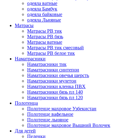
одеяла ватные
одеяла Бамбук
одеяла байковые
одеяла Льняные
Матрасы
Матрасы РВ тик
Матрасы РВ бязь
Матрасы ватные
Матрасы РВ тик смесовый
Матрасы РВ белое тик
Наматрасники
Наматрасники тик
Наматрасники синтепон
Наматрасники овечья шерсть
Наматрасники мулетон
Наматрасники кленка ПВХ
Наматрасники бязь пл 140
Наматрасники бязь пл 120
Полотенца
Полотенце махровое Узбекистан
Полотенце вафельное
Полотенце льняное
Полотенце махровое Вышний Волочек
Для детей
Пеленки