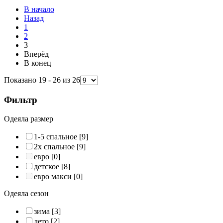
В начало
Назад
1
2
3
Вперёд
В конец
Показано 19 - 26 из 26
Фильтр
Одеяла размер
1-5 спальное
[9]
2х спальное
[9]
евро
[0]
детское
[8]
евро макси
[0]
Одеяла сезон
зима
[3]
лето
[2]