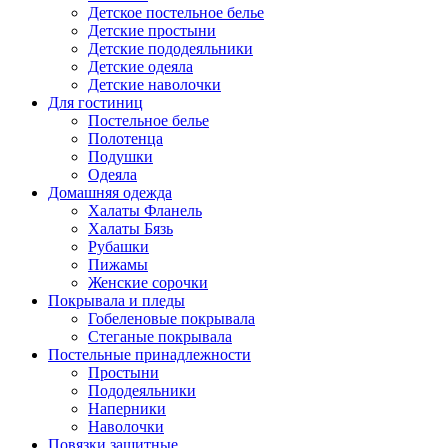
Детское постельное белье
Детские простыни
Детские пододеяльники
Детские одеяла
Детские наволочки
Для гостиниц
Постельное белье
Полотенца
Подушки
Одеяла
Домашняя одежда
Халаты Фланель
Халаты Бязь
Рубашки
Пижамы
Женские сорочки
Покрывала и пледы
Гобеленовые покрывала
Стеганые покрывала
Постельные принадлежности
Простыни
Пододеяльники
Наперники
Наволочки
Повязки защитные