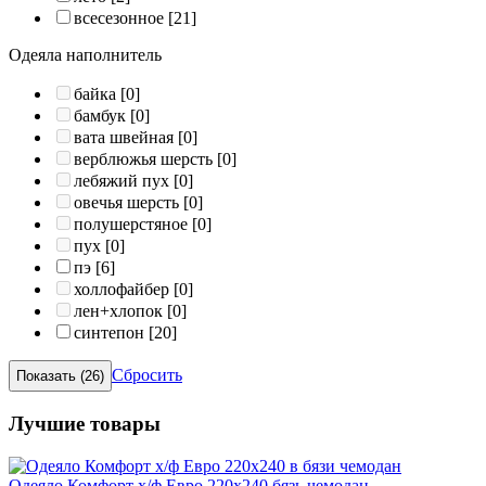
всесезонное
[21]
Одеяла наполнитель
байка
[0]
бамбук
[0]
вата швейная
[0]
верблюжья шерсть
[0]
лебяжий пух
[0]
овечья шерсть
[0]
полушерстяное
[0]
пух
[0]
пэ
[6]
холлофайбер
[0]
лен+хлопок
[0]
синтепон
[20]
Сбросить
Лучшие товары
Одеяло Комфорт х/ф Евро 220х240 бязь чемодан