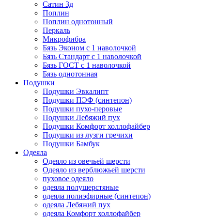
Сатин 3д
Поплин
Поплин однотонный
Перкаль
Микрофибра
Бязь Эконом с 1 наволочкой
Бязь Стандарт с 1 наволочкой
Бязь ГОСТ с 1 наволочкой
Бязь однотонная
Подушки
Подушки Эвкалипт
Подушки ПЭФ (синтепон)
Подушки пухо-перовые
Подушки Лебяжий пух
Подушки Комфорт холлофайбер
Подушки из лузги гречихи
Подушки Бамбук
Одеяла
Одеяло из овечьей шерсти
Одеяло из верблюжьей шерсти
пуховое одеяло
одеяла полушерстяные
одеяла полиэфирные (синтепон)
одеяла Лебяжий пух
одеяла Комфорт холлофайбер