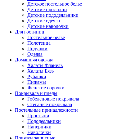
Детское постельное белье
Детские простыни
Детские пододеяльники
Детские одеяла
Детские наволочки
Для гостиниц
Постельное белье
Полотенца
Подушки
Одеяла
Домашняя одежда
Халаты Фланель
Халаты Бязь
Рубашки
Пижамы
Женские сорочки
Покрывала и пледы
Гобеленовые покрывала
Стеганые покрывала
Постельные принадлежности
Простыни
Пододеяльники
Наперники
Наволочки
Повязки защитные