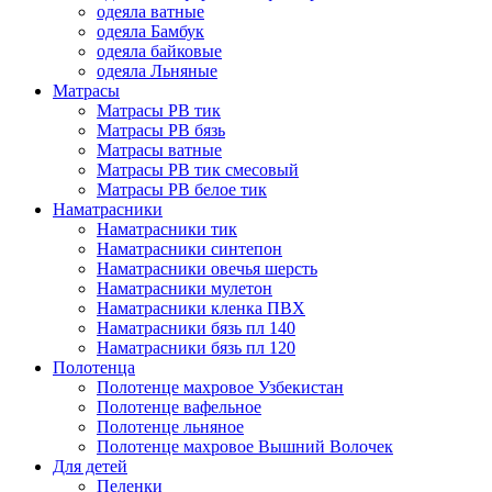
одеяла ватные
одеяла Бамбук
одеяла байковые
одеяла Льняные
Матрасы
Матрасы РВ тик
Матрасы РВ бязь
Матрасы ватные
Матрасы РВ тик смесовый
Матрасы РВ белое тик
Наматрасники
Наматрасники тик
Наматрасники синтепон
Наматрасники овечья шерсть
Наматрасники мулетон
Наматрасники кленка ПВХ
Наматрасники бязь пл 140
Наматрасники бязь пл 120
Полотенца
Полотенце махровое Узбекистан
Полотенце вафельное
Полотенце льняное
Полотенце махровое Вышний Волочек
Для детей
Пеленки