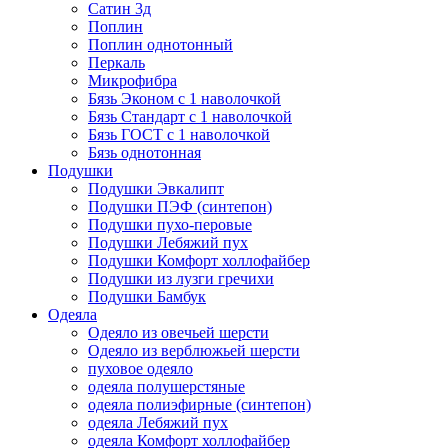
Сатин 3д
Поплин
Поплин однотонный
Перкаль
Микрофибра
Бязь Эконом с 1 наволочкой
Бязь Стандарт с 1 наволочкой
Бязь ГОСТ с 1 наволочкой
Бязь однотонная
Подушки
Подушки Эвкалипт
Подушки ПЭФ (синтепон)
Подушки пухо-перовые
Подушки Лебяжий пух
Подушки Комфорт холлофайбер
Подушки из лузги гречихи
Подушки Бамбук
Одеяла
Одеяло из овечьей шерсти
Одеяло из верблюжьей шерсти
пуховое одеяло
одеяла полушерстяные
одеяла полиэфирные (синтепон)
одеяла Лебяжий пух
одеяла Комфорт холлофайбер