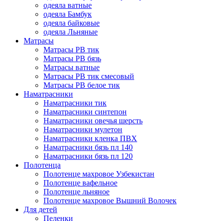
одеяла ватные
одеяла Бамбук
одеяла байковые
одеяла Льняные
Матрасы
Матрасы РВ тик
Матрасы РВ бязь
Матрасы ватные
Матрасы РВ тик смесовый
Матрасы РВ белое тик
Наматрасники
Наматрасники тик
Наматрасники синтепон
Наматрасники овечья шерсть
Наматрасники мулетон
Наматрасники кленка ПВХ
Наматрасники бязь пл 140
Наматрасники бязь пл 120
Полотенца
Полотенце махровое Узбекистан
Полотенце вафельное
Полотенце льняное
Полотенце махровое Вышний Волочек
Для детей
Пеленки