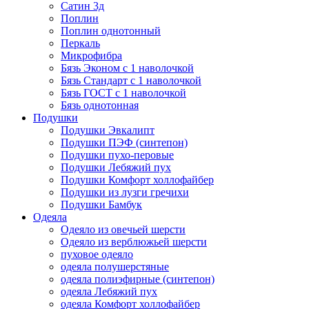
Сатин 3д
Поплин
Поплин однотонный
Перкаль
Микрофибра
Бязь Эконом с 1 наволочкой
Бязь Стандарт с 1 наволочкой
Бязь ГОСТ с 1 наволочкой
Бязь однотонная
Подушки
Подушки Эвкалипт
Подушки ПЭФ (синтепон)
Подушки пухо-перовые
Подушки Лебяжий пух
Подушки Комфорт холлофайбер
Подушки из лузги гречихи
Подушки Бамбук
Одеяла
Одеяло из овечьей шерсти
Одеяло из верблюжьей шерсти
пуховое одеяло
одеяла полушерстяные
одеяла полиэфирные (синтепон)
одеяла Лебяжий пух
одеяла Комфорт холлофайбер