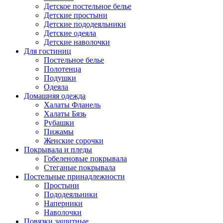
Детское постельное белье
Детские простыни
Детские пододеяльники
Детские одеяла
Детские наволочки
Для гостиниц
Постельное белье
Полотенца
Подушки
Одеяла
Домашняя одежда
Халаты Фланель
Халаты Бязь
Рубашки
Пижамы
Женские сорочки
Покрывала и пледы
Гобеленовые покрывала
Стеганые покрывала
Постельные принадлежности
Простыни
Пододеяльники
Наперники
Наволочки
Повязки защитные