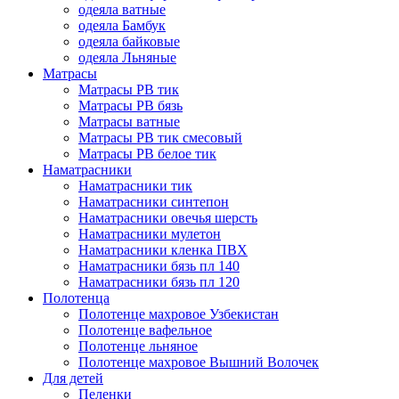
одеяла ватные
одеяла Бамбук
одеяла байковые
одеяла Льняные
Матрасы
Матрасы РВ тик
Матрасы РВ бязь
Матрасы ватные
Матрасы РВ тик смесовый
Матрасы РВ белое тик
Наматрасники
Наматрасники тик
Наматрасники синтепон
Наматрасники овечья шерсть
Наматрасники мулетон
Наматрасники кленка ПВХ
Наматрасники бязь пл 140
Наматрасники бязь пл 120
Полотенца
Полотенце махровое Узбекистан
Полотенце вафельное
Полотенце льняное
Полотенце махровое Вышний Волочек
Для детей
Пеленки