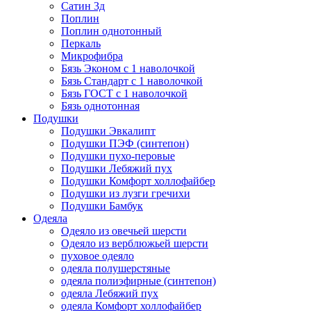
Сатин 3д
Поплин
Поплин однотонный
Перкаль
Микрофибра
Бязь Эконом с 1 наволочкой
Бязь Стандарт с 1 наволочкой
Бязь ГОСТ с 1 наволочкой
Бязь однотонная
Подушки
Подушки Эвкалипт
Подушки ПЭФ (синтепон)
Подушки пухо-перовые
Подушки Лебяжий пух
Подушки Комфорт холлофайбер
Подушки из лузги гречихи
Подушки Бамбук
Одеяла
Одеяло из овечьей шерсти
Одеяло из верблюжьей шерсти
пуховое одеяло
одеяла полушерстяные
одеяла полиэфирные (синтепон)
одеяла Лебяжий пух
одеяла Комфорт холлофайбер