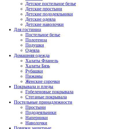
Детское постельное белье
Детские простыни
Детские пододеяльники
Детские одеяла
Детские наволочки
Для гостиниц
Постельное белье
Полотенца
Подушки
Одеяла
Домашняя одежда
Халаты Фланель
Халаты Бязь
Рубашки
Пижамы
Женские сорочки
Покрывала и пледы
Гобеленовые покрывала
Стеганые покрывала
Постельные принадлежности
Простыни
Пододеяльники
Наперники
Наволочки
Повязки защитные