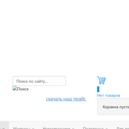
0
Нет товаров
скачать наш прайс
Корзина пуст
а
Матрасы
Наматрасники
Полотенца
Для д