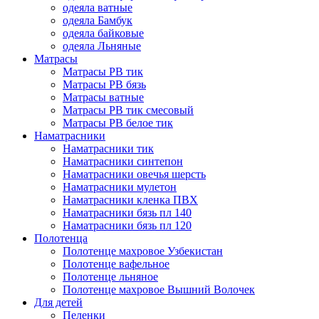
одеяла ватные
одеяла Бамбук
одеяла байковые
одеяла Льняные
Матрасы
Матрасы РВ тик
Матрасы РВ бязь
Матрасы ватные
Матрасы РВ тик смесовый
Матрасы РВ белое тик
Наматрасники
Наматрасники тик
Наматрасники синтепон
Наматрасники овечья шерсть
Наматрасники мулетон
Наматрасники кленка ПВХ
Наматрасники бязь пл 140
Наматрасники бязь пл 120
Полотенца
Полотенце махровое Узбекистан
Полотенце вафельное
Полотенце льняное
Полотенце махровое Вышний Волочек
Для детей
Пеленки