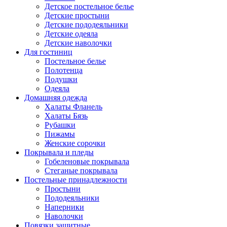
Детское постельное белье
Детские простыни
Детские пододеяльники
Детские одеяла
Детские наволочки
Для гостиниц
Постельное белье
Полотенца
Подушки
Одеяла
Домашняя одежда
Халаты Фланель
Халаты Бязь
Рубашки
Пижамы
Женские сорочки
Покрывала и пледы
Гобеленовые покрывала
Стеганые покрывала
Постельные принадлежности
Простыни
Пододеяльники
Наперники
Наволочки
Повязки защитные