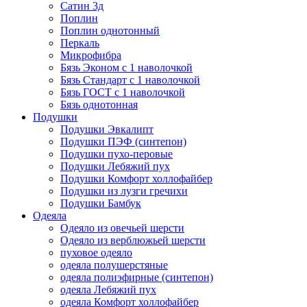
Сатин 3д
Поплин
Поплин однотонный
Перкаль
Микрофибра
Бязь Эконом с 1 наволочкой
Бязь Стандарт с 1 наволочкой
Бязь ГОСТ с 1 наволочкой
Бязь однотонная
Подушки
Подушки Эвкалипт
Подушки ПЭФ (синтепон)
Подушки пухо-перовые
Подушки Лебяжий пух
Подушки Комфорт холлофайбер
Подушки из лузги гречихи
Подушки Бамбук
Одеяла
Одеяло из овечьей шерсти
Одеяло из верблюжьей шерсти
пуховое одеяло
одеяла полушерстяные
одеяла полиэфирные (синтепон)
одеяла Лебяжий пух
одеяла Комфорт холлофайбер