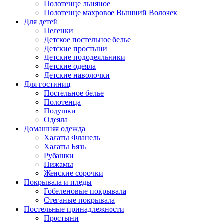
Полотенце льняное
Полотенце махровое Вышний Волочек
Для детей
Пеленки
Детское постельное белье
Детские простыни
Детские пододеяльники
Детские одеяла
Детские наволочки
Для гостиниц
Постельное белье
Полотенца
Подушки
Одеяла
Домашняя одежда
Халаты Фланель
Халаты Бязь
Рубашки
Пижамы
Женские сорочки
Покрывала и пледы
Гобеленовые покрывала
Стеганые покрывала
Постельные принадлежности
Простыни