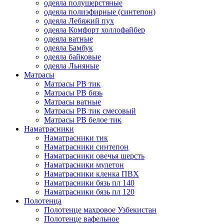
одеяла полушерстяные
одеяла полиэфирные (синтепон)
одеяла Лебяжий пух
одеяла Комфорт холлофайбер
одеяла ватные
одеяла Бамбук
одеяла байковые
одеяла Льняные
Матрасы
Матрасы РВ тик
Матрасы РВ бязь
Матрасы ватные
Матрасы РВ тик смесовый
Матрасы РВ белое тик
Наматрасники
Наматрасники тик
Наматрасники синтепон
Наматрасники овечья шерсть
Наматрасники мулетон
Наматрасники кленка ПВХ
Наматрасники бязь пл 140
Наматрасники бязь пл 120
Полотенца
Полотенце махровое Узбекистан
Полотенце вафельное