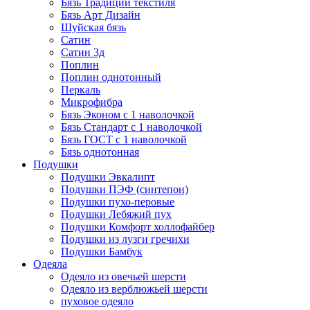
Бязь Традиции текстиля
Бязь Арт Дизайн
Шуйская бязь
Сатин
Сатин 3д
Поплин
Поплин однотонный
Перкаль
Микрофибра
Бязь Эконом с 1 наволочкой
Бязь Стандарт с 1 наволочкой
Бязь ГОСТ с 1 наволочкой
Бязь однотонная
Подушки
Подушки Эвкалипт
Подушки ПЭФ (синтепон)
Подушки пухо-перовые
Подушки Лебяжий пух
Подушки Комфорт холлофайбер
Подушки из лузги гречихи
Подушки Бамбук
Одеяла
Одеяло из овечьей шерсти
Одеяло из верблюжьей шерсти
пуховое одеяло