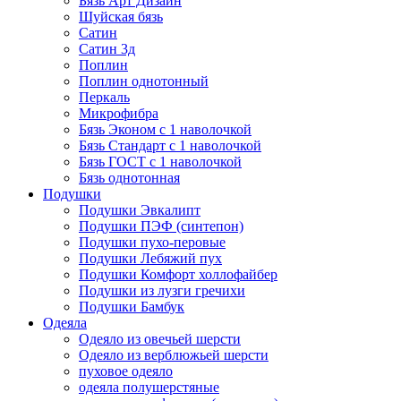
Бязь Арт Дизайн
Шуйская бязь
Сатин
Сатин 3д
Поплин
Поплин однотонный
Перкаль
Микрофибра
Бязь Эконом с 1 наволочкой
Бязь Стандарт с 1 наволочкой
Бязь ГОСТ с 1 наволочкой
Бязь однотонная
Подушки
Подушки Эвкалипт
Подушки ПЭФ (синтепон)
Подушки пухо-перовые
Подушки Лебяжий пух
Подушки Комфорт холлофайбер
Подушки из лузги гречихи
Подушки Бамбук
Одеяла
Одеяло из овечьей шерсти
Одеяло из верблюжьей шерсти
пуховое одеяло
одеяла полушерстяные