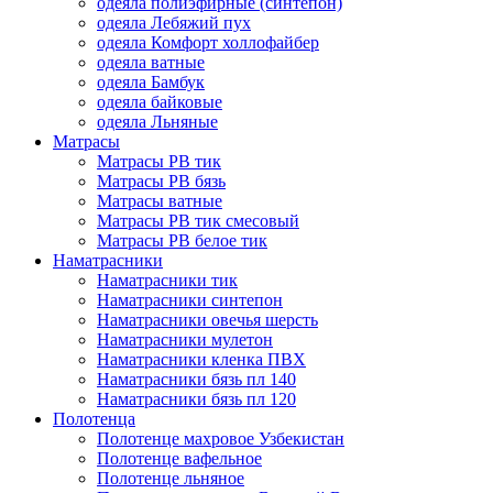
одеяла полиэфирные (синтепон)
одеяла Лебяжий пух
одеяла Комфорт холлофайбер
одеяла ватные
одеяла Бамбук
одеяла байковые
одеяла Льняные
Матрасы
Матрасы РВ тик
Матрасы РВ бязь
Матрасы ватные
Матрасы РВ тик смесовый
Матрасы РВ белое тик
Наматрасники
Наматрасники тик
Наматрасники синтепон
Наматрасники овечья шерсть
Наматрасники мулетон
Наматрасники кленка ПВХ
Наматрасники бязь пл 140
Наматрасники бязь пл 120
Полотенца
Полотенце махровое Узбекистан
Полотенце вафельное
Полотенце льняное