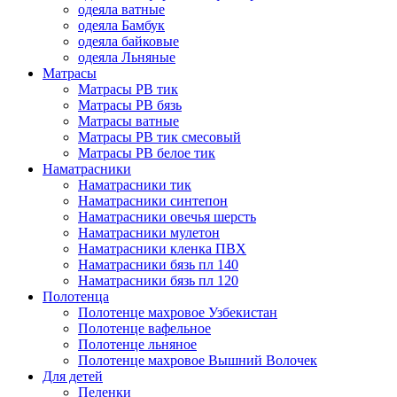
одеяла ватные
одеяла Бамбук
одеяла байковые
одеяла Льняные
Матрасы
Матрасы РВ тик
Матрасы РВ бязь
Матрасы ватные
Матрасы РВ тик смесовый
Матрасы РВ белое тик
Наматрасники
Наматрасники тик
Наматрасники синтепон
Наматрасники овечья шерсть
Наматрасники мулетон
Наматрасники кленка ПВХ
Наматрасники бязь пл 140
Наматрасники бязь пл 120
Полотенца
Полотенце махровое Узбекистан
Полотенце вафельное
Полотенце льняное
Полотенце махровое Вышний Волочек
Для детей
Пеленки