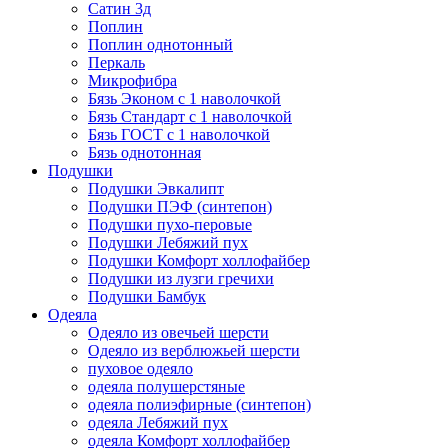
Сатин 3д
Поплин
Поплин однотонный
Перкаль
Микрофибра
Бязь Эконом с 1 наволочкой
Бязь Стандарт с 1 наволочкой
Бязь ГОСТ с 1 наволочкой
Бязь однотонная
Подушки
Подушки Эвкалипт
Подушки ПЭФ (синтепон)
Подушки пухо-перовые
Подушки Лебяжий пух
Подушки Комфорт холлофайбер
Подушки из лузги гречихи
Подушки Бамбук
Одеяла
Одеяло из овечьей шерсти
Одеяло из верблюжьей шерсти
пуховое одеяло
одеяла полушерстяные
одеяла полиэфирные (синтепон)
одеяла Лебяжий пух
одеяла Комфорт холлофайбер