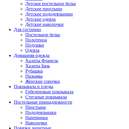
Детское постельное белье
Детские простыни
Детские пододеяльники
Детские одеяла
Детские наволочки
Для гостиниц
Постельное белье
Полотенца
Подушки
Одеяла
Домашняя одежда
Халаты Фланель
Халаты Бязь
Рубашки
Пижамы
Женские сорочки
Покрывала и пледы
Гобеленовые покрывала
Стеганые покрывала
Постельные принадлежности
Простыни
Пододеяльники
Наперники
Наволочки
Повязки защитные